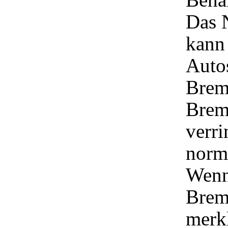
Das 
kann 
Autos
Brem
Brem
verr
norm
Wenn
Brems
merk