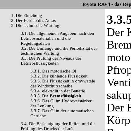
Toyota RAV4 - das Rep
3.3.
1. Die Einleitung
2. Der Betrieb des Autos
3. Die technische Wartung
Der 
3.1. Die allgemeinen Angaben nach den
Betriebsmaterialien und die
Brems
Regelungsdaten
3.2. Die Umfänge und die Periodizität der
technischen Wartung
moto
3.3. Die Prüfung der Niveaus der
Betriebsflüssigkeiten
Pfrop
3.3.1. Das motorische Öl
3.3.2. Die kühlende Flüssigkeit
Venti
3.3.3. Die Flüssigkeit in omywatele
der Windschutzscheibe
3.3.4. elektrolit in der Batterie
sakup
3.3.5. Die Bremsflüssigkeit
3.3.6. Das Öl im Hydroverstärker
Der B
der Lenkung
3.3.7. Das Öl in der automatischen
Getriebe
Körpe
3.4. Die Besichtigung der Reifen und die
Prüfung des Drucks der Luft