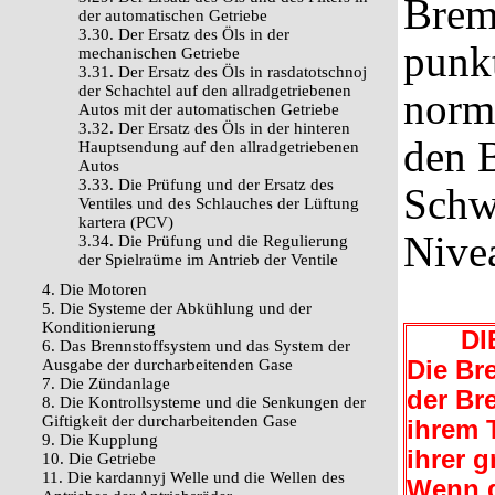
Brems
der automatischen Getriebe
3.30. Der Ersatz des Öls in der
punkt
mechanischen Getriebe
3.31. Der Ersatz des Öls in rasdatotschnoj
der Schachtel auf den allradgetriebenen
norm
Autos mit der automatischen Getriebe
3.32. Der Ersatz des Öls in der hinteren
den B
Hauptsendung auf den allradgetriebenen
Autos
3.33. Die Prüfung und der Ersatz des
Schw
Ventiles und des Schlauches der Lüftung
kartera (PCV)
Nivea
3.34. Die Prüfung und die Regulierung
der Spielraüme im Antrieb der Ventile
4. Die Motoren
5. Die Systeme der Abkühlung und der
Konditionierung
DIE
6. Das Brennstoffsystem und das System der
Ausgabe der durcharbeitenden Gase
Die Br
7. Die Zündanlage
der Br
8. Die Kontrollsysteme und die Senkungen der
Giftigkeit der durcharbeitenden Gase
ihrem 
9. Die Kupplung
ihrer 
10. Die Getriebe
11. Die kardannyj Welle und die Wellen des
Wenn d