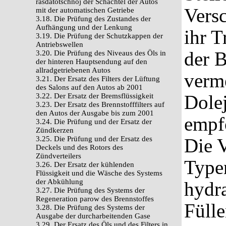
rasdatotschnoj der Schachtel der Autos
Vers
mit der automatischen Getriebe
3.18. Die Prüfung des Zustandes der
Aufhängung und der Lenkung
ihr T
3.19. Die Prüfung der Schutzkappen der
Antriebswellen
der 
3.20. Die Prüfung des Niveaus des Öls in
der hinteren Hauptsendung auf den
allradgetriebenen Autos
verm
3.21. Der Ersatz des Filters der Lüftung
des Salons auf den Autos ab 2001
Dolej
3.22. Der Ersatz der Bremsflüssigkeit
3.23. Der Ersatz des Brennstofffilters auf
den Autos der Ausgabe bis zum 2001
empf
3.24. Die Prüfung und der Ersatz der
Zündkerzen
3.25. Die Prüfung und der Ersatz des
Die 
Deckels und des Rotors des
Zündverteilers
Type
3.26. Der Ersatz der kühlenden
Flüssigkeit und die Wäsche des Systems
der Abkühlung
hydr
3.27. Die Prüfung des Systems der
Regeneration parow des Brennstoffes
Fülle
3.28. Die Prüfung des Systems der
Ausgabe der durcharbeitenden Gase
3.29. Der Ersatz des Öls und des Filters in