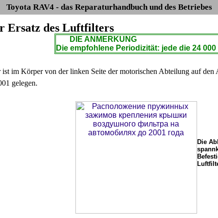
Toyota RAV4 - das Reparaturhandbuch und des Betriebes
r Ersatz des Luftfilters
DIE ANMERKUNG
Die empfohlene Periodizität: jede die 24 00
er ist im Körper von der linken Seite der motorischen Abteilung auf d
2001 gelegen.
Die Ab
spannk
Befest
Luftfil