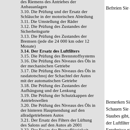
des Riemens des Antriebes der
Anbauanlagen
Befreien Sie
3.10. Die Prüfung und der Ersatz der
Schläuche in der motorischen Abteilung
3.11. Die Umstellung der Räder
3.12. Die Prüfung des Zustandes der
Sicherheitsgurte
3.13. Die Prüfung des Zustandes der
Bremsen (jede die 24 000 km oder 12
Monate)
3.14. Der Ersatz des Luftfilters
3.15. Die Prüfung des Brennstoffsystems
3.16. Die Prüfung des Niveaus des Öls in
der mechanischen Getriebe
3.17. Die Prüfung des Niveaus des Öls in
rasdatotschnoj der Schachtel der Autos
mit der automatischen Getriebe
3.18. Die Prüfung des Zustandes der
Aufhängung und der Lenkung
3.19. Die Prüfung der Schutzkappen der
Antriebswellen
Bemerken Sie
3.20. Die Prüfung des Niveaus des Öls in
Schauen Sie d
der hinteren Hauptsendung auf den
allradgetriebenen Autos
Staubes gibt
3.21. Der Ersatz des Filters der Lüftung
der Luftfilt
des Salons auf den Autos ab 2001
Ergebnisse ni