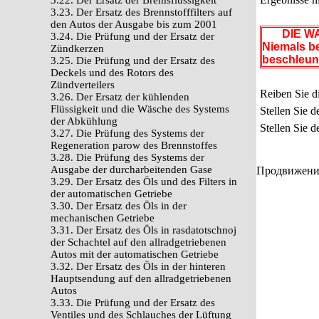
3.22. Der Ersatz der Bremsflüssigkeit
3.23. Der Ersatz des Brennstofffilters auf
den Autos der Ausgabe bis zum 2001
DIE WA
3.24. Die Prüfung und der Ersatz der
Niemals be
Zündkerzen
beschleuni
3.25. Die Prüfung und der Ersatz des
Deckels und des Rotors des
Zündverteilers
Reiben Sie d
3.26. Der Ersatz der kühlenden
Flüssigkeit und die Wäsche des Systems
Stellen Sie de
der Abkühlung
Stellen Sie d
3.27. Die Prüfung des Systems der
Regeneration parow des Brennstoffes
3.28. Die Prüfung des Systems der
Ausgabe der durcharbeitenden Gase
Продвижение 
3.29. Der Ersatz des Öls und des Filters in
der automatischen Getriebe
3.30. Der Ersatz des Öls in der
mechanischen Getriebe
3.31. Der Ersatz des Öls in rasdatotschnoj
der Schachtel auf den allradgetriebenen
Autos mit der automatischen Getriebe
3.32. Der Ersatz des Öls in der hinteren
Hauptsendung auf den allradgetriebenen
Autos
3.33. Die Prüfung und der Ersatz des
Ventiles und des Schlauches der Lüftung