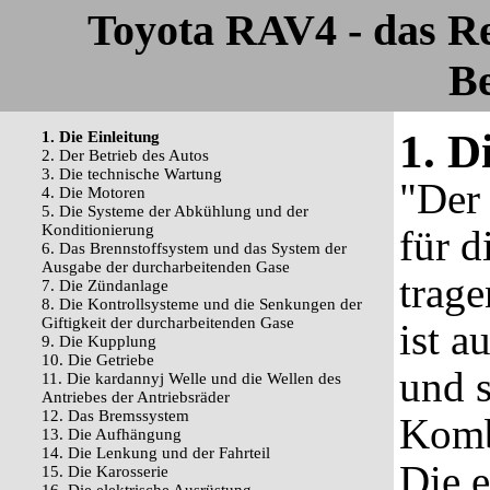
Toyota RAV4 - das R
Be
1. D
1. Die Einleitung
2. Der Betrieb des Autos
3. Die technische Wartung
"Der
4. Die Motoren
5. Die Systeme der Abkühlung und der
Konditionierung
für d
6. Das Brennstoffsystem und das System der
Ausgabe der durcharbeitenden Gase
trag
7. Die Zündanlage
8. Die Kontrollsysteme und die Senkungen der
Giftigkeit der durcharbeitenden Gase
ist a
9. Die Kupplung
10. Die Getriebe
und s
11. Die kardannyj Welle und die Wellen des
Antriebes der Antriebsräder
12. Das Bremssystem
Komb
13. Die Aufhängung
14. Die Lenkung und der Fahrteil
Die e
15. Die Karosserie