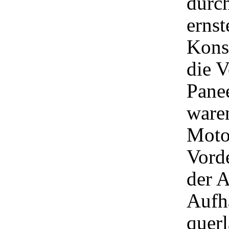
durch
erns
Konst
die 
Pane
ware
Motor
Vord
der A
Aufhä
quer