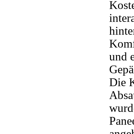
Kost
inter
hint
Komf
und 
Gepä
Die 
Absat
wurd
Panee
ange