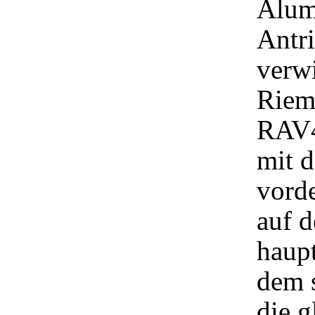
Alumi
Antr
verwi
Riem
RAV4
mit d
vord
auf 
haupt
dem 
die g