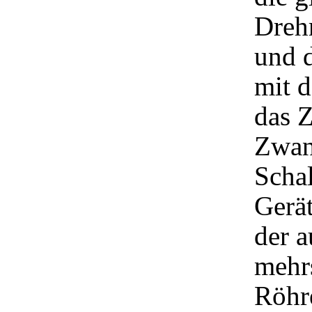
Dreh
und 
mit d
das Z
Zwan
Schal
Gerä
der a
mehr
Röhre