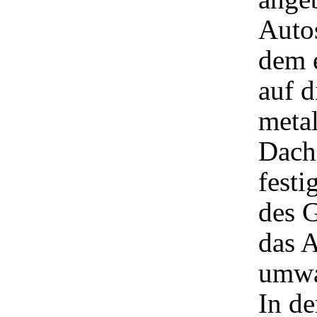
Autos
dem e
auf d
meta
Dachs
festi
des 
das A
umwa
In de