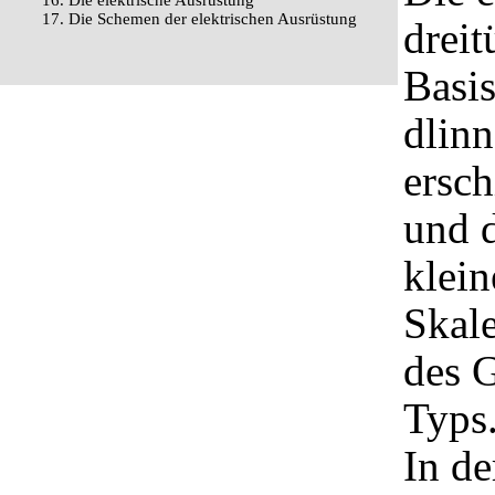
16. Die elektrische Ausrüstung
17. Die Schemen der elektrischen Ausrüstung
dreit
Basis
dlinn
ersch
und d
klein
Skale
des 
Typs
In de