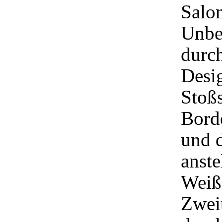
Salo
Unbed
durch
Desig
Stoßs
Borde
und d
anste
Weiß
Zweit