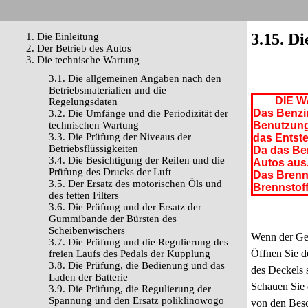
3.15. D
1. Die Einleitung
2. Der Betrieb des Autos
3. Die technische Wartung
3.1. Die allgemeinen Angaben nach den
Betriebsmaterialien und die
DIE W
Regelungsdaten
Das Benzin
3.2. Die Umfänge und die Periodizität der
technischen Wartung
Benutzung 
3.3. Die Prüfung der Niveaus der
das Entste
Betriebsflüssigkeiten
Da das Ben
3.4. Die Besichtigung der Reifen und die
Autos aus.
Prüfung des Drucks der Luft
Das Brenn
3.5. Der Ersatz des motorischen Öls und
Brennstof
des fetten Filters
3.6. Die Prüfung und der Ersatz der
Gummibande der Bürsten des
Scheibenwischers
Wenn der Ger
3.7. Die Prüfung und die Regulierung des
Öffnen Sie d
freien Laufs des Pedals der Kupplung
3.8. Die Prüfung, die Bedienung und das
des Deckels s
Laden der Batterie
Schauen Sie 
3.9. Die Prüfung, die Regulierung der
Spannung und den Ersatz poliklinowogo
von den Besc