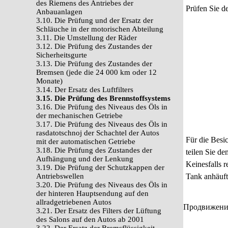
des Riemens des Antriebes der
Prüfen Sie d
Anbauanlagen
3.10. Die Prüfung und der Ersatz der
Schläuche in der motorischen Abteilung
3.11. Die Umstellung der Räder
3.12. Die Prüfung des Zustandes der
Sicherheitsgurte
3.13. Die Prüfung des Zustandes der
Bremsen (jede die 24 000 km oder 12
Monate)
3.14. Der Ersatz des Luftfilters
3.15. Die Prüfung des Brennstoffsystems
3.16. Die Prüfung des Niveaus des Öls in
der mechanischen Getriebe
3.17. Die Prüfung des Niveaus des Öls in
rasdatotschnoj der Schachtel der Autos
Für die Besi
mit der automatischen Getriebe
3.18. Die Prüfung des Zustandes der
teilen Sie d
Aufhängung und der Lenkung
Keinesfalls 
3.19. Die Prüfung der Schutzkappen der
Antriebswellen
Tank anhäuft
3.20. Die Prüfung des Niveaus des Öls in
der hinteren Hauptsendung auf den
allradgetriebenen Autos
Продвижение 
3.21. Der Ersatz des Filters der Lüftung
des Salons auf den Autos ab 2001