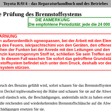
Toyota RAV4 - das Reparaturhandbuch und des Betriebes
ie Prüfung des Brennstoffsystems
DIE ANMERKUNG
Die empfohlene Periodizität: jede die 24 00
ARNUNG
 außerordentlich ogneopassen, bei der Arbeit mit den Ele
des Feuers, iskrjaschtschimi von den Geräten, den offene
hen der Funken bei der Anrede mit den Leitungen und den 
zin kanzerogennym Stoff ist, schließen Sie sein Treffen 
 In diesem Fall waschen Sie sofort das getroffene Grundstü
stoffsystem befindet sich unter dem Druck, deshalb vor d
fsystem stürzen.
uch des Benzins gefühlt wird, sofort schauen Sie das Brennstoffsyste
en Deckel topliwonaliwnoj die Hälse und schauen Sie sie auf die Abw
oll elastisch sein, die Beschädigungen, andernfalls nicht zu haben erset
die reichenden und wiederkehrenden Brennstoffschläuche auf die Abw
hädigungen ersetzen Sie sie.