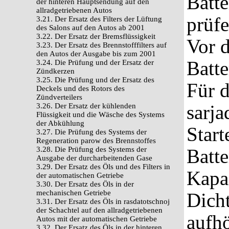
Batte
der hinteren Hauptsendung auf den
allradgetriebenen Autos
prüfe
3.21. Der Ersatz des Filters der Lüftung
des Salons auf den Autos ab 2001
3.22. Der Ersatz der Bremsflüssigkeit
Vor 
3.23. Der Ersatz des Brennstofffilters auf
den Autos der Ausgabe bis zum 2001
Batte
3.24. Die Prüfung und der Ersatz der
Zündkerzen
3.25. Die Prüfung und der Ersatz des
Für 
Deckels und des Rotors des
Zündverteilers
sarja
3.26. Der Ersatz der kühlenden
Flüssigkeit und die Wäsche des Systems
der Abkühlung
Start
3.27. Die Prüfung des Systems der
Regeneration parow des Brennstoffes
3.28. Die Prüfung des Systems der
Batte
Ausgabe der durcharbeitenden Gase
3.29. Der Ersatz des Öls und des Filters in
Kapaz
der automatischen Getriebe
3.30. Der Ersatz des Öls in der
mechanischen Getriebe
Dicht
3.31. Der Ersatz des Öls in rasdatotschnoj
der Schachtel auf den allradgetriebenen
aufh
Autos mit der automatischen Getriebe
3.32. Der Ersatz des Öls in der hinteren