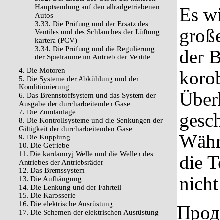
Hauptsendung auf den allradgetriebenen
Es w
Autos
3.33. Die Prüfung und der Ersatz des
große
Ventiles und des Schlauches der Lüftung
kartera (PCV)
3.34. Die Prüfung und die Regulierung
der B
der Spielraüme im Antrieb der Ventile
4. Die Motoren
korob
5. Die Systeme der Abkühlung und der
Konditionierung
Überh
6. Das Brennstoffsystem und das System der
Ausgabe der durcharbeitenden Gase
7. Die Zündanlage
gesc
8. Die Kontrollsysteme und die Senkungen der
Giftigkeit der durcharbeitenden Gase
Währe
9. Die Kupplung
10. Die Getriebe
11. Die kardannyj Welle und die Wellen des
die T
Antriebes der Antriebsräder
12. Das Bremssystem
nicht
13. Die Aufhängung
14. Die Lenkung und der Fahrteil
15. Die Karosserie
16. Die elektrische Ausrüstung
Прод
17. Die Schemen der elektrischen Ausrüstung