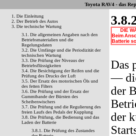
Toyota RAV4 - das Rep
3.8.
1. Die Einleitung
2. Der Betrieb des Autos
3. Die technische Wartung
DIE WA
3.1. Die allgemeinen Angaben nach den
Beim Ansc
Betriebsmaterialien und die
Batterie s
Regelungsdaten
3.2. Die Umfänge und die Periodizität der
technischen Wartung
3.3. Die Prüfung der Niveaus der
Das p
Betriebsflüssigkeiten
3.4. Die Besichtigung der Reifen und die
— die
Prüfung des Drucks der Luft
3.5. Der Ersatz des motorischen Öls und
des fetten Filters
der B
3.6. Die Prüfung und der Ersatz der
Gummibande der Bürsten des
Betr
Scheibenwischers
3.7. Die Prüfung und die Regulierung des
freien Laufs des Pedals der Kupplung
der k
3.8. Die Prüfung, die Bedienung und das
Laden der Batterie
Start
3.8.1. Die Prüfung des Zustandes
der Batterie