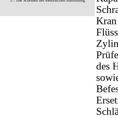
17. Die Schemen der elektrischen Ausrüstung
Schra
Kran
Flüss
Zyli
Prüf
des H
sowie
Befe
Erset
Schl