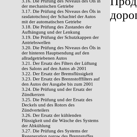
Прод
3.16. Die Prüfung des Niveaus des Öls in
der mechanischen Getriebe
доро
3.17. Die Prüfung des Niveaus des Öls in
rasdatotschnoj der Schachtel der Autos
mit der automatischen Getriebe
3.18. Die Prüfung des Zustandes der
Aufhängung und der Lenkung
3.19. Die Prüfung der Schutzkappen der
Antriebswellen
3.20. Die Prüfung des Niveaus des Öls in
der hinteren Hauptsendung auf den
allradgetriebenen Autos
3.21. Der Ersatz des Filters der Lüftung
des Salons auf den Autos ab 2001
3.22. Der Ersatz der Bremsflüssigkeit
3.23. Der Ersatz des Brennstofffilters auf
den Autos der Ausgabe bis zum 2001
3.24. Die Prüfung und der Ersatz der
Zündkerzen
3.25. Die Prüfung und der Ersatz des
Deckels und des Rotors des
Zündverteilers
3.26. Der Ersatz der kühlenden
Flüssigkeit und die Wäsche des Systems
der Abkühlung
3.27. Die Prüfung des Systems der
Regeneration parow des Brennstoffes