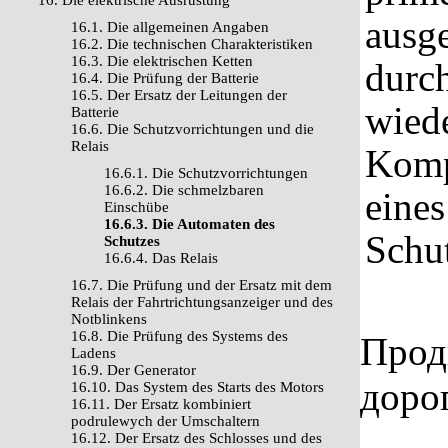
16. Die elektrische Ausrüstung
ausge
16.1. Die allgemeinen Angaben
16.2. Die technischen Charakteristiken
16.3. Die elektrischen Ketten
durch
16.4. Die Prüfung der Batterie
16.5. Der Ersatz der Leitungen der
wiede
Batterie
16.6. Die Schutzvorrichtungen und die
Relais
Komp
16.6.1. Die Schutzvorrichtungen
16.6.2. Die schmelzbaren
eine
Einschübe
16.6.3. Die Automaten des
Schut
Schutzes
16.6.4. Das Relais
16.7. Die Prüfung und der Ersatz mit dem
Relais der Fahrtrichtungsanzeiger und des
Notblinkens
16.8. Die Prüfung des Systems des
Прод
Ladens
16.9. Der Generator
доро
16.10. Das System des Starts des Motors
16.11. Der Ersatz kombiniert
podrulewych der Umschaltern
16.12. Der Ersatz des Schlosses und des