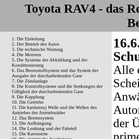
Toyota RAV4 - das R
Be
16.6
1. Die Einleitung
2. Der Betrieb des Autos
3. Die technische Wartung
Schu
4. Die Motoren
5. Die Systeme der Abkühlung und der
Konditionierung
Alle 
6. Das Brennstoffsystem und das System der
Ausgabe der durcharbeitenden Gase
Schei
7. Die Zündanlage
8. Die Kontrollsysteme und die Senkungen der
Giftigkeit der durcharbeitenden Gase
Anwä
9. Die Kupplung
10. Die Getriebe
Autom
11. Die kardannyj Welle und die Wellen des
Antriebes der Antriebsräder
12. Das Bremssystem
der Ü
13. Die Aufhängung
14. Die Lenkung und der Fahrteil
prime
15. Die Karosserie