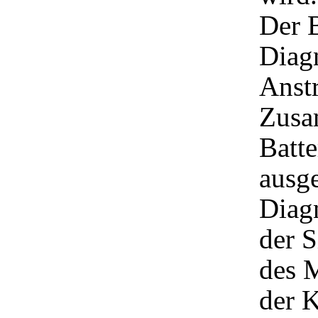
Der B
Diagn
Anst
Zusa
Batte
ausge
Diagn
der S
des M
der 