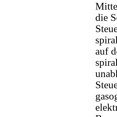
Mitt
die 
Steu
spira
auf d
spira
unab
Steue
gaso
elekt