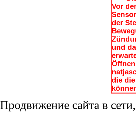
Vor de
Sensor
der Ste
Bewegu
Zündun
und da
erwart
Öffnen
natjasc
die di
können
Продвижение сайта в сети,