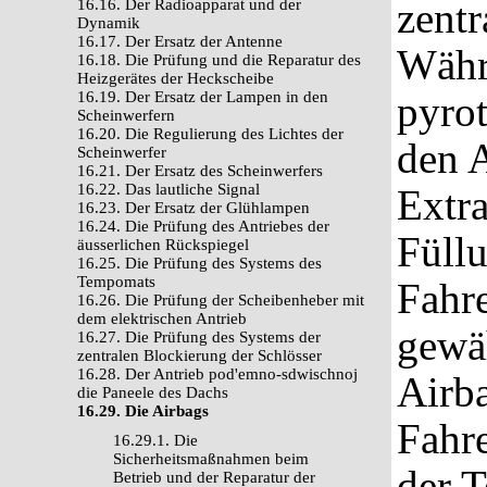
zentr
16.16. Der Radioapparat und der
Dynamik
16.17. Der Ersatz der Antenne
Währ
16.18. Die Prüfung und die Reparatur des
Heizgerätes der Heckscheibe
16.19. Der Ersatz der Lampen in den
pyrot
Scheinwerfern
16.20. Die Regulierung des Lichtes der
den 
Scheinwerfer
16.21. Der Ersatz des Scheinwerfers
16.22. Das lautliche Signal
Extra
16.23. Der Ersatz der Glühlampen
16.24. Die Prüfung des Antriebes der
Füll
äusserlichen Rückspiegel
16.25. Die Prüfung des Systems des
Tempomats
Fahr
16.26. Die Prüfung der Scheibenheber mit
dem elektrischen Antrieb
gewäh
16.27. Die Prüfung des Systems der
zentralen Blockierung der Schlösser
16.28. Der Antrieb pod'emno-sdwischnoj
Airb
die Paneele des Dachs
16.29. Die Airbags
Fahr
16.29.1. Die
Sicherheitsmaßnahmen beim
der T
Betrieb und der Reparatur der