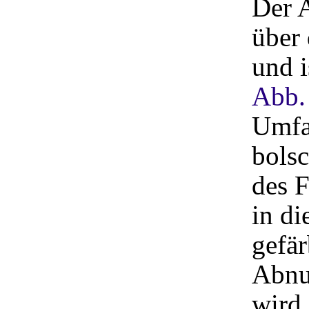
Der A
über
und i
Abb.
Umfa
bolsc
des F
in di
gefär
Abnu
wird.