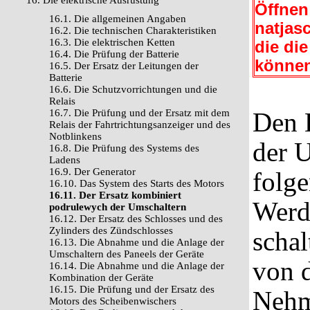
16. Die elektrische Ausrüstung
Öffnen
16.1. Die allgemeinen Angaben
natjasc
16.2. Die technischen Charakteristiken
16.3. Die elektrischen Ketten
die di
16.4. Die Prüfung der Batterie
können
16.5. Der Ersatz der Leitungen der
Batterie
16.6. Die Schutzvorrichtungen und die
Relais
16.7. Die Prüfung und der Ersatz mit dem
Den 
Relais der Fahrtrichtungsanzeiger und des
Notblinkens
der U
16.8. Die Prüfung des Systems des
Ladens
16.9. Der Generator
folg
16.10. Das System des Starts des Motors
16.11. Der Ersatz kombiniert
Werd
podrulewych der Umschaltern
16.12. Der Ersatz des Schlosses und des
Zylinders des Zündschlosses
schal
16.13. Die Abnahme und die Anlage der
Umschaltern des Paneels der Geräte
von d
16.14. Die Abnahme und die Anlage der
Kombination der Geräte
16.15. Die Prüfung und der Ersatz des
Nehm
Motors des Scheibenwischers