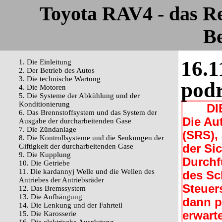
Toyota RAV4 - das R
Be
16.1
1. Die Einleitung
2. Der Betrieb des Autos
3. Die technische Wartung
podr
4. Die Motoren
5. Die Systeme der Abkühlung und der
Konditionierung
DIE
6. Das Brennstoffsystem und das System der
Die Au
Ausgabe der durcharbeitenden Gase
7. Die Zündanlage
(SRS),
8. Die Kontrollsysteme und die Senkungen der
Giftigkeit der durcharbeitenden Gase
der Sic
9. Die Kupplung
Durchf
10. Die Getriebe
11. Die kardannyj Welle und die Wellen des
des Sc
Antriebes der Antriebsräder
Steuer
12. Das Bremssystem
13. Die Aufhängung
dann p
14. Die Lenkung und der Fahrteil
erwart
15. Die Karosserie