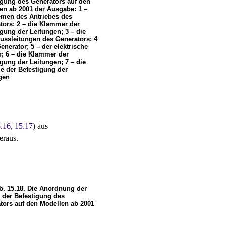
igung des Generators auf den
en ab 2001 der Ausgabe: 1 –
emen des Antriebes des
tors; 2 – die Klammer der
igung der Leitungen; 3 – die
ussleitungen des Generators; 4
enerator; 5 – der elektrische
r; 6 – die Klammer der
igung der Leitungen; 7 – die
 der Befestigung der
gen
5.16
,
15.17
) aus
eraus.
b. 15.18. Die Anordnung der
 der Befestigung des
tors auf den Modellen ab 2001