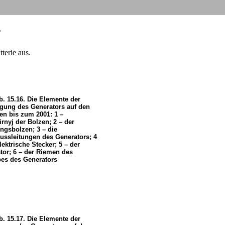
s
terie aus.
b. 15.16. Die Elemente der
igung des Generators auf den
en bis zum 2001: 1 –
rnyj der Bolzen; 2 – der
ngsbolzen; 3 – die
ussleitungen des Generators; 4
lektrische Stecker; 5 – der
tor; 6 – der Riemen des
bes des Generators
b. 15.17. Die Elemente der