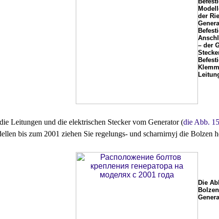
Befest
Modell
der Ri
Genera
Befest
Anschl
– der G
Stecke
Befest
Klemme
Leitun
 die Leitungen und die elektrischen Stecker vom Generator (
die Abb. 1
llen bis zum 2001 ziehen Sie regelungs- und scharnirnyj die Bolzen h
Die Ab
Bolzen
Genera