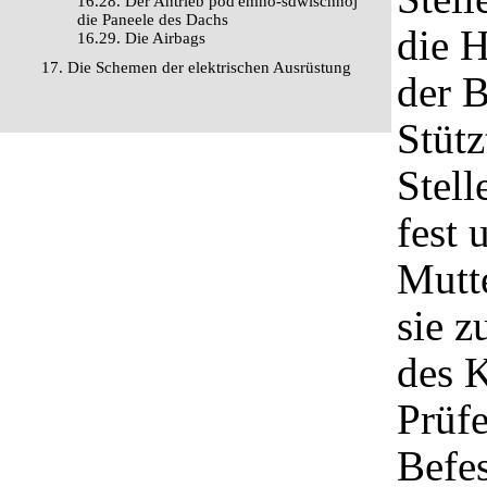
16.28. Der Antrieb pod'emno-sdwischnoj
die Paneele des Dachs
die 
16.29. Die Airbags
17. Die Schemen der elektrischen Ausrüstung
der B
Stütz
Stel
fest 
Mutte
sie 
des K
Prüfe
Befes