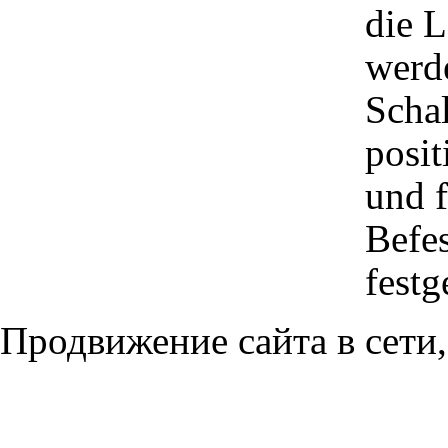
die L
werd
Schal
posi
und f
Befe
festg
Продвижение сайта в сети,