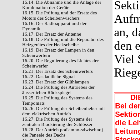
Sekti
16.14. Die Abnahme und die Anlage der
Kombination der Geräte
16.15. Die Prüfung und der Ersatz des
Aufm
Motors des Scheibenwischers
16.16. Der Radioapparat und der
an, d
Dynamik
16.17. Der Ersatz der Antenne
16.18. Die Prüfung und die Reparatur des
den e
Heizgerätes der Heckscheibe
16.19. Der Ersatz der Lampen in den
Viel 
Scheinwerfern
16.20. Die Regulierung des Lichtes der
Scheinwerfer
Riege
16.21. Der Ersatz des Scheinwerfers
16.22. Das lautliche Signal
16.23. Der Ersatz der Glühlampen
16.24. Die Prüfung des Antriebes der
äusserlichen Rückspiegel
DIE
16.25. Die Prüfung des Systems des
Tempomats
Bei de
16.26. Die Prüfung der Scheibenheber mit
Sektio
dem elektrischen Antrieb
16.27. Die Prüfung des Systems der
die Le
zentralen Blockierung der Schlösser
16.28. Der Antrieb pod'emno-sdwischnoj
Leitun
die Paneele des Dachs
Stecke