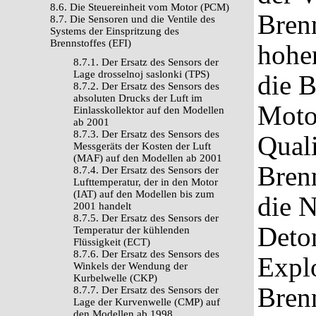
8.6. Die Steuereinheit vom Motor (PCM)
Brenn
8.7. Die Sensoren und die Ventile des
Systems der Einspritzung des
Brennstoffes (EFI)
hohe
8.7.1. Der Ersatz des Sensors der
Lage drosselnoj saslonki (TPS)
die B
8.7.2. Der Ersatz des Sensors des
absoluten Drucks der Luft im
Moto
Einlasskollektor auf den Modellen
ab 2001
8.7.3. Der Ersatz des Sensors des
Quali
Messgeräts der Kosten der Luft
(MAF) auf den Modellen ab 2001
Brenn
8.7.4. Der Ersatz des Sensors der
Lufttemperatur, der in den Motor
(IAT) auf den Modellen bis zum
die 
2001 handelt
8.7.5. Der Ersatz des Sensors der
Deton
Temperatur der kühlenden
Flüssigkeit (ECT)
8.7.6. Der Ersatz des Sensors des
Expl
Winkels der Wendung der
Kurbelwelle (CKP)
Bren
8.7.7. Der Ersatz des Sensors der
Lage der Kurvenwelle (CMP) auf
den Modellen ab 1998