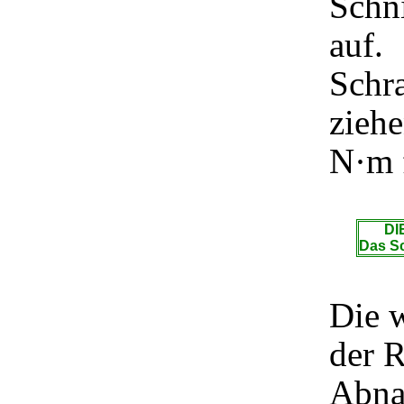
Schn
auf.
Schr
zieh
N·m f
DIE
Das Sc
Die w
der R
Abna