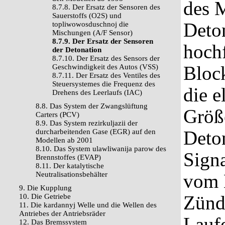
des M
8.7.8. Der Ersatz der Sensoren des
Sauerstoffs (O2S) und
Deton
topliwowosduschnoj die
Mischungen (A/F Sensor)
8.7.9. Der Ersatz der Sensoren
hoch
der Detonation
8.7.10. Der Ersatz des Sensors der
Block
Geschwindigkeit des Autos (VSS)
8.7.11. Der Ersatz des Ventiles des
Steuersystemes die Frequenz des
die e
Drehens des Leerlaufs (IAC)
8.8. Das System der Zwangslüftung
Größ
Carters (PCV)
8.9. Das System rezirkuljazii der
Deto
durcharbeitenden Gase (EGR) auf den
Modellen ab 2001
8.10. Das System ulawliwanija parow des
Signa
Brennstoffes (EVAP)
8.11. Der katalytische
Neutralisationsbehälter
vom 
9. Die Kupplung
Zünd
10. Die Getriebe
11. Die kardannyj Welle und die Wellen des
Antriebes der Antriebsräder
Lauf
12. Das Bremssystem