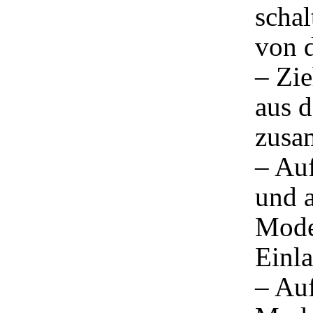
schal
von d
– Zie
aus 
zusa
– Au
und a
Mode
Einla
– Au