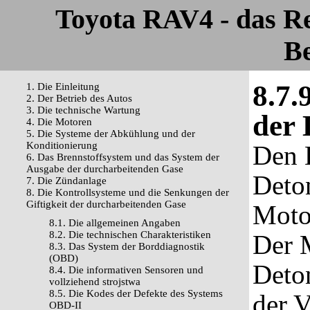
Toyota RAV4 - das R
Be
8.7.
1. Die Einleitung
2. Der Betrieb des Autos
3. Die technische Wartung
der 
4. Die Motoren
5. Die Systeme der Abkühlung und der
Konditionierung
Den E
6. Das Brennstoffsystem und das System der
Ausgabe der durcharbeitenden Gase
Deto
7. Die Zündanlage
8. Die Kontrollsysteme und die Senkungen der
Giftigkeit der durcharbeitenden Gase
Moto
8.1. Die allgemeinen Angaben
8.2. Die technischen Charakteristiken
Der 
8.3. Das System der Borddiagnostik
(OBD)
Deton
8.4. Die informativen Sensoren und
vollziehend strojstwa
8.5. Die Kodes der Defekte des Systems
der 
OBD-II