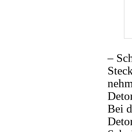
– Sch
Steck
nehm
Deton
Bei d
Deton