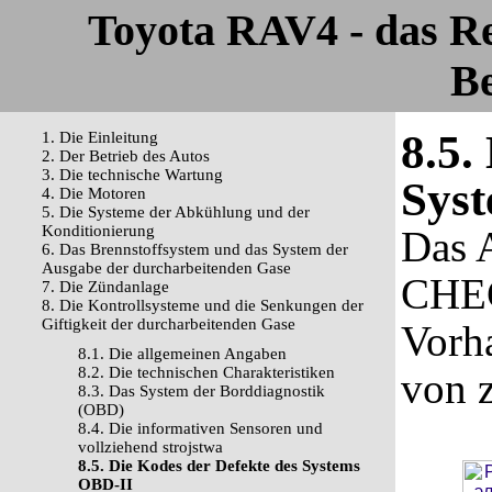
Toyota RAV4 - das R
Be
8.5.
1. Die Einleitung
2. Der Betrieb des Autos
3. Die technische Wartung
Sys
4. Die Motoren
5. Die Systeme der Abkühlung und der
Konditionierung
Das 
6. Das Brennstoffsystem und das System der
Ausgabe der durcharbeitenden Gase
CHE
7. Die Zündanlage
8. Die Kontrollsysteme und die Senkungen der
Giftigkeit der durcharbeitenden Gase
Vorh
8.1. Die allgemeinen Angaben
8.2. Die technischen Charakteristiken
von z
8.3. Das System der Borddiagnostik
(OBD)
8.4. Die informativen Sensoren und
vollziehend strojstwa
8.5. Die Kodes der Defekte des Systems
OBD-II