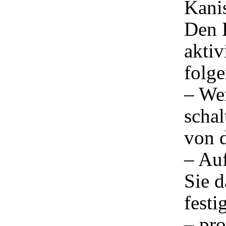
Kanis
Den E
aktiv
folg
– We
schal
von d
– Au
Sie 
festi
– pro