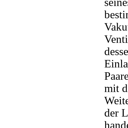
seine
best
Vaku
Venti
dess
Einla
Paare
mit d
Weite
der L
hand