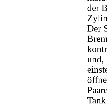
der 
Zylin
Der 
Brenn
kont
und, 
einst
öffne
Paar
Tank