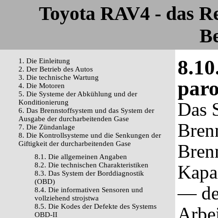
Toyota RAV4 - das R
Be
8.10
1. Die Einleitung
2. Der Betrieb des Autos
3. Die technische Wartung
paro
4. Die Motoren
5. Die Systeme der Abkühlung und der
Konditionierung
Das 
6. Das Brennstoffsystem und das System der
Ausgabe der durcharbeitenden Gase
Bren
7. Die Zündanlage
8. Die Kontrollsysteme und die Senkungen der
Giftigkeit der durcharbeitenden Gase
Brenn
8.1. Die allgemeinen Angaben
8.2. Die technischen Charakteristiken
Kapaz
8.3. Das System der Borddiagnostik
(OBD)
— de
8.4. Die informativen Sensoren und
vollziehend strojstwa
8.5. Die Kodes der Defekte des Systems
Arbei
OBD-II