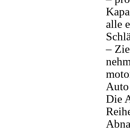
Kapaz
alle 
Schl
– Zie
nehme
moto
Auto
Die A
Reih
Abna