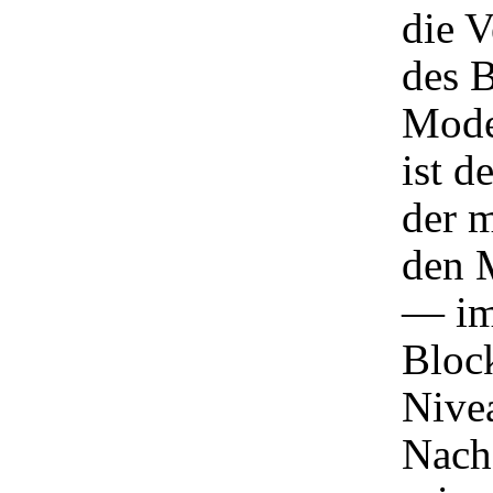
die 
des B
Mode
ist d
der m
den 
— im
Bloc
Nivea
Nach