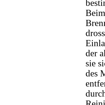
best
Beim
Bren
dros
Einla
der a
sie s
des M
entfe
durch
Rein