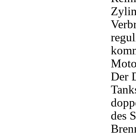
Zylin
Verbr
regul
komm
Moto
Der D
Tanks
dopp
des 
Bren