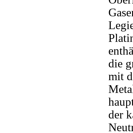
Gasen
Legie
Plati
enthä
die g
mit d
Metal
haup
der k
Neutr