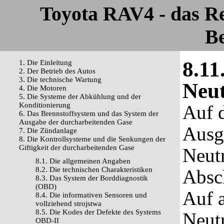
Toyota RAV4 - das R
Be
8.11
1. Die Einleitung
2. Der Betrieb des Autos
3. Die technische Wartung
Neut
4. Die Motoren
5. Die Systeme der Abkühlung und der
Konditionierung
Auf 
6. Das Brennstoffsystem und das System der
Ausgabe der durcharbeitenden Gase
Ausga
7. Die Zündanlage
8. Die Kontrollsysteme und die Senkungen der
Giftigkeit der durcharbeitenden Gase
Neutr
8.1. Die allgemeinen Angaben
8.2. Die technischen Charakteristiken
Absch
8.3. Das System der Borddiagnostik
(OBD)
Auf a
8.4. Die informativen Sensoren und
vollziehend strojstwa
8.5. Die Kodes der Defekte des Systems
Neutr
OBD-II