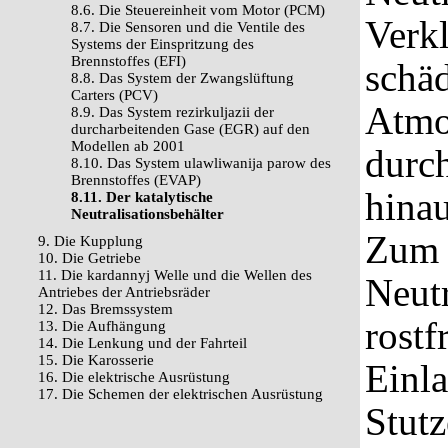
8.6. Die Steuereinheit vom Motor (PCM)
Verkl
8.7. Die Sensoren und die Ventile des
Systems der Einspritzung des
Brennstoffes (EFI)
schäd
8.8. Das System der Zwangslüftung
Carters (PCV)
Atmo
8.9. Das System rezirkuljazii der
durcharbeitenden Gase (EGR) auf den
Modellen ab 2001
durc
8.10. Das System ulawliwanija parow des
Brennstoffes (EVAP)
hina
8.11. Der katalytische
Neutralisationsbehälter
Zum 
9. Die Kupplung
10. Die Getriebe
11. Die kardannyj Welle und die Wellen des
Neutr
Antriebes der Antriebsräder
12. Das Bremssystem
rostf
13. Die Aufhängung
14. Die Lenkung und der Fahrteil
15. Die Karosserie
Einl
16. Die elektrische Ausrüstung
17. Die Schemen der elektrischen Ausrüstung
Stut