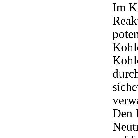
Im Ka
Reakt
poten
Kohl
Kohle
durch
sich
verw
Den E
Neutr