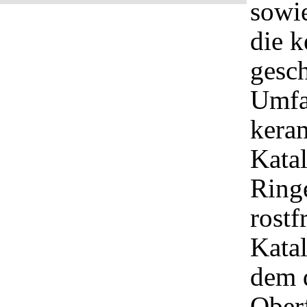
sowie
die 
gesch
Umfa
kera
Katal
Ring
rostf
Katal
dem d
Oberf