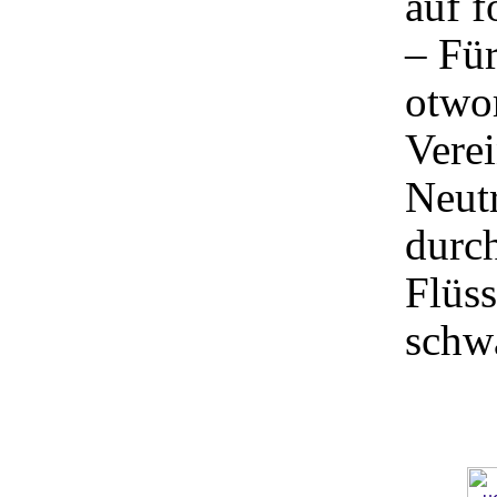
auf f
– Für
otwor
Verei
Neutr
durch
Flüss
schw