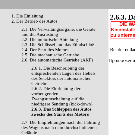
2.6.3. 
1. Die Einleitung
2. Der Betrieb des Autos
DIE WA
2.1. Die Verwaltungsorgane, die Geräte
Keinesfall
und die Ausrüstung
zu untern
2.2. Die motorische Abteilung
2.3. Die Schlüssel und das Zündschloß
Bei der entl
2.4. Der Start des Motors
2.5. Die mechanische Getriebe
2.6. Die automatische Getriebe (AKP)
Продвижение 
2.6.1. Die Beschreibung der
entsprechenden Lagen des Hebels
des Selektors der automatischen
Getriebe
2.6.2. Die Einrichtung der
vorbeugenden
Zwangsumschaltung auf die
niedrigere Sendung (kick-down)
2.6.3. Das Schleppen des Autos
zwecks des Starts des Motors
2.7. Die Empfehlungen nach der Führung
des Wagens nach dem durchschnittenen
Gelände