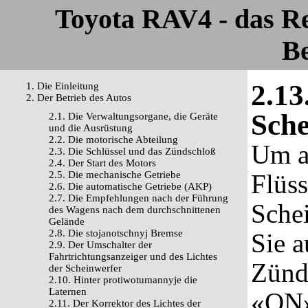
Toyota RAV4 - das R
Be
2.13
1. Die Einleitung
2. Der Betrieb des Autos
Sche
2.1. Die Verwaltungsorgane, die Geräte
und die Ausrüstung
2.2. Die motorische Abteilung
Um a
2.3. Die Schlüssel und das Zündschloß
2.4. Der Start des Motors
2.5. Die mechanische Getriebe
Flüss
2.6. Die automatische Getriebe (AKP)
2.7. Die Empfehlungen nach der Führung
Sche
des Wagens nach dem durchschnittenen
Gelände
2.8. Die stojanotschnyj Bremse
Sie a
2.9. Der Umschalter der
Fahrtrichtungsanzeiger und des Lichtes
Zünds
der Scheinwerfer
2.10. Hinter protiwotumannyje die
Laternen
«ON»
2.11. Der Korrektor des Lichtes der