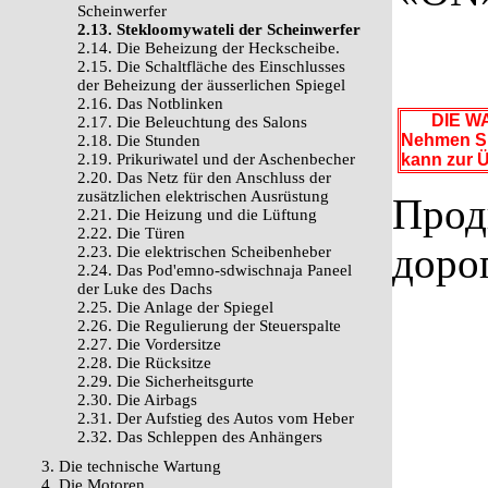
Scheinwerfer
2.13. Stekloomywateli der Scheinwerfer
2.14. Die Beheizung der Heckscheibe.
2.15. Die Schaltfläche des Einschlusses
der Beheizung der äusserlichen Spiegel
2.16. Das Notblinken
DIE WA
2.17. Die Beleuchtung des Salons
Nehmen Sie
2.18. Die Stunden
2.19. Prikuriwatel und der Aschenbecher
kann zur 
2.20. Das Netz für den Anschluss der
zusätzlichen elektrischen Ausrüstung
Прод
2.21. Die Heizung und die Lüftung
2.22. Die Türen
доро
2.23. Die elektrischen Scheibenheber
2.24. Das Pod'emno-sdwischnaja Paneel
der Luke des Dachs
2.25. Die Anlage der Spiegel
2.26. Die Regulierung der Steuerspalte
2.27. Die Vordersitze
2.28. Die Rücksitze
2.29. Die Sicherheitsgurte
2.30. Die Airbags
2.31. Der Aufstieg des Autos vom Heber
2.32. Das Schleppen des Anhängers
3. Die technische Wartung
4. Die Motoren