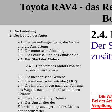
Toyota RAV4 - das R
Be
2.4.
1. Die Einleitung
2. Der Betrieb des Autos
Der S
2.1. Die Verwaltungsorgane, die Geräte
und die Ausrüstung
2.2. Die motorische Abteilung
zusät
2.3. Die Schlüssel und das Zündschloß
2.4. Der Start des Motors
2.4.1. Der Start des Motors von der
zusätzlichen Batterie
2.5. Die mechanische Getriebe
2.6. Die automatische Getriebe (AKP)
2.7. Die Empfehlungen nach der Führung
des Wagens nach dem durchschnittenen
Gelände
DIE WA
2.8. Die stojanotschnyj Bremse
Bei der Ar
2.9. Der Umschalter der
Vergiftun
Fahrtrichtungsanzeiger und des Lichtes
der Scheinwerfer