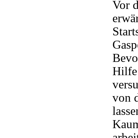
Vor d
erwä
Start
Gaspe
Bevo
Hilfe
versu
von d
lasse
Kaum
arbei