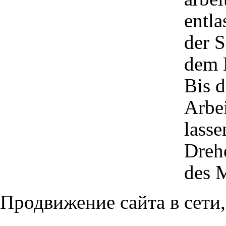
entl
der S
dem 
Bis d
Arbe
lasse
Dreh
des M
Продвижение сайта в сети,