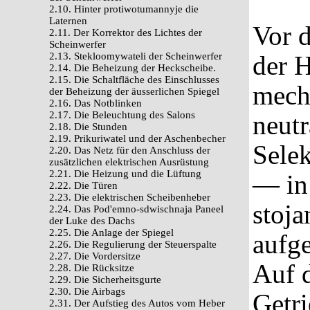
2.10. Hinter protiwotumannyje die
Laternen
Vor d
2.11. Der Korrektor des Lichtes der
Scheinwerfer
2.13. Stekloomywateli der Scheinwerfer
der 
2.14. Die Beheizung der Heckscheibe.
2.15. Die Schaltfläche des Einschlusses
mech
der Beheizung der äusserlichen Spiegel
2.16. Das Notblinken
2.17. Die Beleuchtung des Salons
neutr
2.18. Die Stunden
2.19. Prikuriwatel und der Aschenbecher
Selek
2.20. Das Netz für den Anschluss der
zusätzlichen elektrischen Ausrüstung
2.21. Die Heizung und die Lüftung
— in 
2.22. Die Türen
2.23. Die elektrischen Scheibenheber
stoja
2.24. Das Pod'emno-sdwischnaja Paneel
der Luke des Dachs
2.25. Die Anlage der Spiegel
aufg
2.26. Die Regulierung der Steuerspalte
2.27. Die Vordersitze
Auf 
2.28. Die Rücksitze
2.29. Die Sicherheitsgurte
2.30. Die Airbags
Getri
2.31. Der Aufstieg des Autos vom Heber