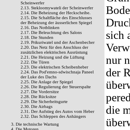
Scheinwerfer
Bode
2.13. Stekloomywateli der Scheinwerfer
2.14. Die Beheizung der Heckscheibe.
2.15. Die Schaltfläche des Einschlusses
Druc
der Beheizung der äusserlichen Spiegel
2.16. Das Notblinken
sich 
2.17. Die Beleuchtung des Salons
2.18. Die Stunden
2.19. Prikuriwatel und der Aschenbecher
Verwe
2.20. Das Netz für den Anschluss der
zusätzlichen elektrischen Ausrüstung
nur n
2.21. Die Heizung und die Lüftung
2.22. Die Türen
2.23. Die elektrischen Scheibenheber
der 
2.24. Das Pod'emno-sdwischnaja Paneel
der Luke des Dachs
über
2.25. Die Anlage der Spiegel
2.26. Die Regulierung der Steuerspalte
2.27. Die Vordersitze
pere
2.28. Die Rücksitze
2.29. Die Sicherheitsgurte
die 
2.30. Die Airbags
2.31. Der Aufstieg des Autos vom Heber
2.32. Das Schleppen des Anhängers
über
3. Die technische Wartung
4. Die Motoren