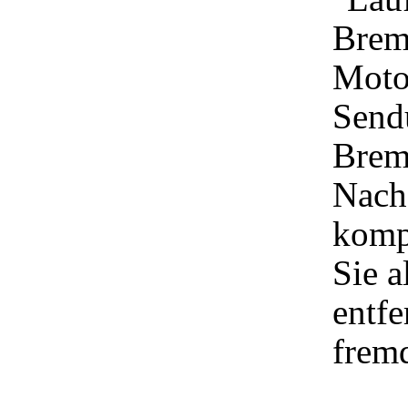
Brem
Motor
Send
Brems
Nach
komp
Sie a
entfe
frem