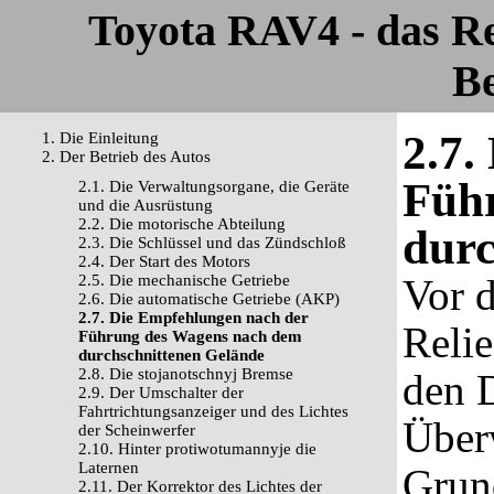
Toyota RAV4 - das R
Be
2.7.
1. Die Einleitung
2. Der Betrieb des Autos
Füh
2.1. Die Verwaltungsorgane, die Geräte
und die Ausrüstung
2.2. Die motorische Abteilung
durc
2.3. Die Schlüssel und das Zündschloß
2.4. Der Start des Motors
2.5. Die mechanische Getriebe
Vor 
2.6. Die automatische Getriebe (AKP)
2.7. Die Empfehlungen nach der
Relie
Führung des Wagens nach dem
durchschnittenen Gelände
2.8. Die stojanotschnyj Bremse
den 
2.9. Der Umschalter der
Fahrtrichtungsanzeiger und des Lichtes
Über
der Scheinwerfer
2.10. Hinter protiwotumannyje die
Laternen
Grun
2.11. Der Korrektor des Lichtes der