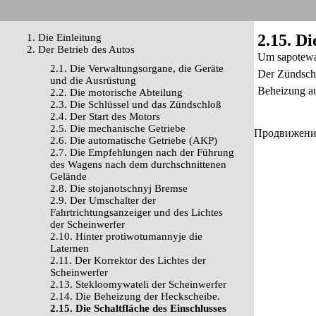
2.15. Di
1. Die Einleitung
2. Der Betrieb des Autos
Um sapotewan
2.1. Die Verwaltungsorgane, die Geräte
Der Zündschl
und die Ausrüstung
Beheizung au
2.2. Die motorische Abteilung
2.3. Die Schlüssel und das Zündschloß
2.4. Der Start des Motors
2.5. Die mechanische Getriebe
Продвижение 
2.6. Die automatische Getriebe (AKP)
2.7. Die Empfehlungen nach der Führung
des Wagens nach dem durchschnittenen
Gelände
2.8. Die stojanotschnyj Bremse
2.9. Der Umschalter der
Fahrtrichtungsanzeiger und des Lichtes
der Scheinwerfer
2.10. Hinter protiwotumannyje die
Laternen
2.11. Der Korrektor des Lichtes der
Scheinwerfer
2.13. Stekloomywateli der Scheinwerfer
2.14. Die Beheizung der Heckscheibe.
2.15. Die Schaltfläche des Einschlusses