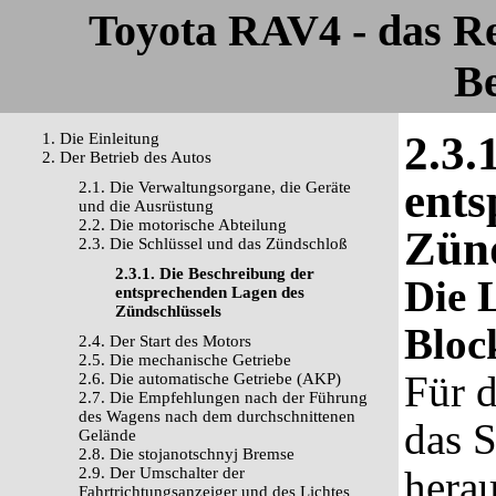
Toyota RAV4 - das R
Be
2.3.
1. Die Einleitung
2. Der Betrieb des Autos
ents
2.1. Die Verwaltungsorgane, die Geräte
und die Ausrüstung
2.2. Die motorische Abteilung
Zünd
2.3. Die Schlüssel und das Zündschloß
2.3.1. Die Beschreibung der
Die 
entsprechenden Lagen des
Zündschlüssels
Bloc
2.4. Der Start des Motors
2.5. Die mechanische Getriebe
Für 
2.6. Die automatische Getriebe (AKP)
2.7. Die Empfehlungen nach der Führung
des Wagens nach dem durchschnittenen
das 
Gelände
2.8. Die stojanotschnyj Bremse
hera
2.9. Der Umschalter der
Fahrtrichtungsanzeiger und des Lichtes