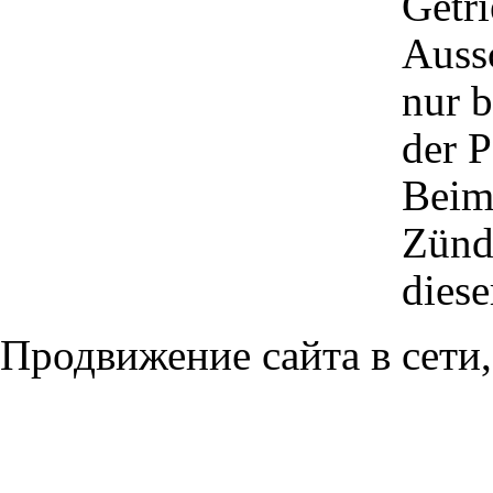
Getri
Auss
nur b
der 
Beim
Zünds
diese
Продвижение сайта в сети,