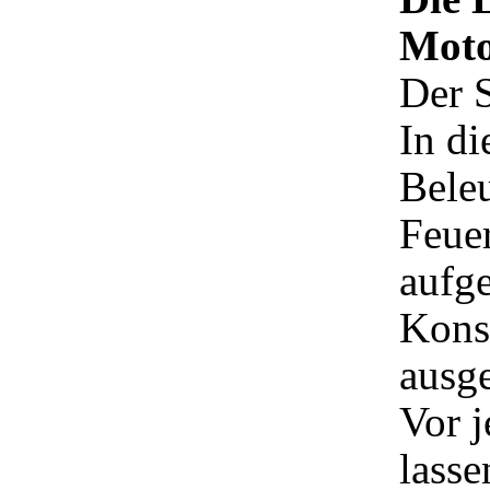
Moto
Der S
In di
Beleu
Feuer
aufg
Kons
ausge
Vor 
lass