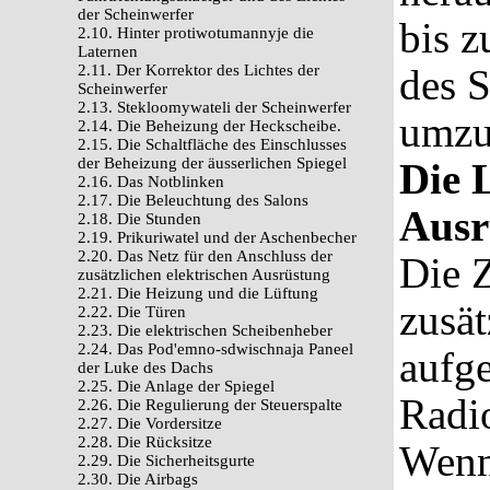
der Scheinwerfer
bis 
2.10. Hinter protiwotumannyje die
Laternen
2.11. Der Korrektor des Lichtes der
des 
Scheinwerfer
2.13. Stekloomywateli der Scheinwerfer
umzu
2.14. Die Beheizung der Heckscheibe.
2.15. Die Schaltfläche des Einschlusses
der Beheizung der äusserlichen Spiegel
Die 
2.16. Das Notblinken
2.17. Die Beleuchtung des Salons
Ausr
2.18. Die Stunden
2.19. Prikuriwatel und der Aschenbecher
2.20. Das Netz für den Anschluss der
Die Z
zusätzlichen elektrischen Ausrüstung
2.21. Die Heizung und die Lüftung
zusät
2.22. Die Türen
2.23. Die elektrischen Scheibenheber
2.24. Das Pod'emno-sdwischnaja Paneel
aufg
der Luke des Dachs
2.25. Die Anlage der Spiegel
Radi
2.26. Die Regulierung der Steuerspalte
2.27. Die Vordersitze
2.28. Die Rücksitze
Wenn
2.29. Die Sicherheitsgurte
2.30. Die Airbags