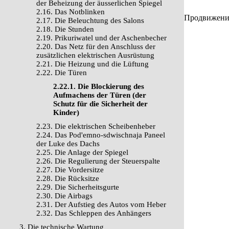
der Beheizung der äusserlichen Spiegel
2.16. Das Notblinken
Продвижение 
2.17. Die Beleuchtung des Salons
2.18. Die Stunden
2.19. Prikuriwatel und der Aschenbecher
2.20. Das Netz für den Anschluss der
zusätzlichen elektrischen Ausrüstung
2.21. Die Heizung und die Lüftung
2.22. Die Türen
2.22.1. Die Blockierung des
Aufmachens der Türen (der
Schutz für die Sicherheit der
Kinder)
2.23. Die elektrischen Scheibenheber
2.24. Das Pod'emno-sdwischnaja Paneel
der Luke des Dachs
2.25. Die Anlage der Spiegel
2.26. Die Regulierung der Steuerspalte
2.27. Die Vordersitze
2.28. Die Rücksitze
2.29. Die Sicherheitsgurte
2.30. Die Airbags
2.31. Der Aufstieg des Autos vom Heber
2.32. Das Schleppen des Anhängers
3. Die technische Wartung