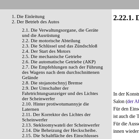
2.22.1.
1. Die Einleitung
2. Der Betrieb des Autos
2.1. Die Verwaltungsorgane, die Geräte
und die Ausrüstung
2.2. Die motorische Abteilung
2.3. Die Schlüssel und das Zündschloß
2.4. Der Start des Motors
2.5. Die mechanische Getriebe
2.6. Die automatische Getriebe (AKP)
2.7. Die Empfehlungen nach der Führung
des Wagens nach dem durchschnittenen
Gelände
2.8. Die stojanotschnyj Bremse
2.9. Der Umschalter der
Fahrtrichtungsanzeiger und des Lichtes
In der Konstr
der Scheinwerfer
Salon (
der A
2.10. Hinter protiwotumannyje die
Für den Eins
Laternen
2.11. Der Korrektor des Lichtes der
ist auch die 
Scheinwerfer
Für die Auss
2.13. Stekloomywateli der Scheinwerfer
2.14. Die Beheizung der Heckscheibe.
innen wieder
2.15. Die Schaltfläche des Einschlusses