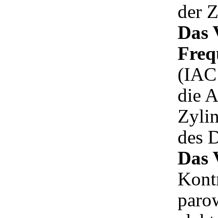
der 
Das 
Freq
(IAC 
die A
Zyli
des D
Das 
Kont
paro