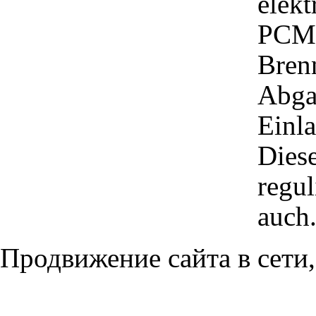
elekt
PCM 
Brenn
Abga
Einla
Diese
regul
auch
Продвижение сайта в сети,