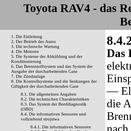
Toyota RAV4 - das R
Be
8.4.
1. Die Einleitung
2. Der Betrieb des Autos
3. Die technische Wartung
Das 
4. Die Motoren
5. Die Systeme der Abkühlung und der
Konditionierung
elekt
6. Das Brennstoffsystem und das System der
Ausgabe der durcharbeitenden Gase
Einsp
7. Die Zündanlage
8. Die Kontrollsysteme und die Senkungen der
Giftigkeit der durcharbeitenden Gase
— Ele
8.1. Die allgemeinen Angaben
8.2. Die technischen Charakteristiken
die 
8.3. Das System der Borddiagnostik
(OBD)
Bren
8.4. Die informativen Sensoren und
vollziehend strojstwa
nach 
8.4.1. Die informativen Sensoren