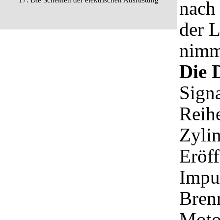
17. Die Schemen der elektrischen Ausrüstung
nach
der L
nimm
Die 
Signa
Reihe
Zylin
Eröf
Impul
Brenn
Motor