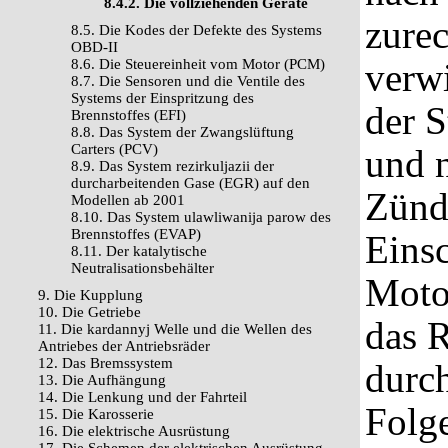
8.4.2. Die vollziehenden Geräte
zurec
8.5. Die Kodes der Defekte des Systems
OBD-II
8.6. Die Steuereinheit vom Motor (PCM)
verwi
8.7. Die Sensoren und die Ventile des
Systems der Einspritzung des
der 
Brennstoffes (EFI)
8.8. Das System der Zwangslüftung
Carters (PCV)
und 
8.9. Das System rezirkuljazii der
durcharbeitenden Gase (EGR) auf den
Zünd
Modellen ab 2001
8.10. Das System ulawliwanija parow des
Brennstoffes (EVAP)
Einsc
8.11. Der katalytische
Neutralisationsbehälter
Moto
9. Die Kupplung
10. Die Getriebe
das 
11. Die kardannyj Welle und die Wellen des
Antriebes der Antriebsräder
12. Das Bremssystem
durch
13. Die Aufhängung
14. Die Lenkung und der Fahrteil
Folge
15. Die Karosserie
16. Die elektrische Ausrüstung