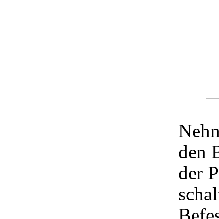
Nehm
den B
der 
schal
Befe