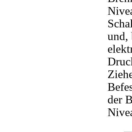
Nivea
Schal
und,
elekt
Druck
Ziehe
Befe
der 
Nivea