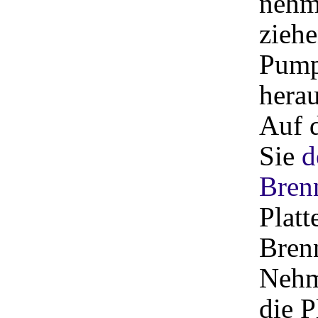
nehm
ziehe
Pump
herau
Auf 
Sie
d
Brenn
Platt
Brenn
Nehme
die P