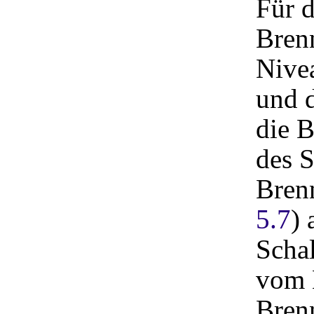
Für 
Bren
Nive
und d
die 
des S
Brenn
5.7
) 
Schal
vom 
Bren