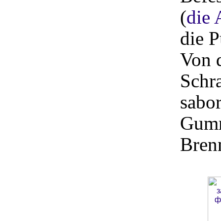
(
die 
die 
Von d
Schr
sabor
Gumm
Brenn