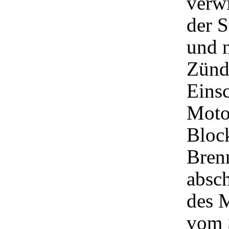
verwi
der 
und 
Zünd
Einsc
Motor
Bloc
Bren
absch
des 
vom 