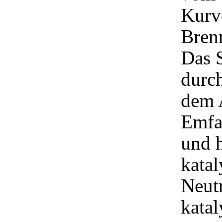
Kurv
Bren
Das 
durch
dem 
Emfan
und 
katal
Neutr
katal