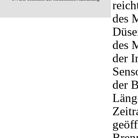
reich
des M
Düse
des 
der 
Sens
der B
Länge
Zeit
geöff
Brenn