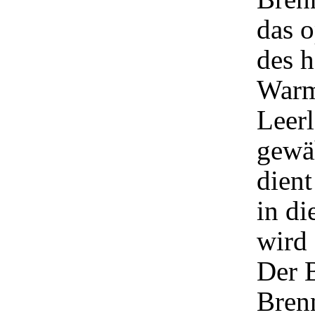
das o
des h
Warm
Leer
gewäh
dient
in di
wird 
Der 
Bren