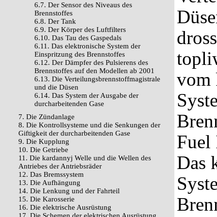
6.7. Der Sensor des Niveaus des
Düsen
Brennstoffes
6.8. Der Tank
6.9. Der Körper des Luftfilters
dross
6.10. Das Tau des Gaspedals
6.11. Das elektronische System der
topl
Einspritzung des Brennstoffes
6.12. Der Dämpfer des Pulsierens des
Brennstoffes auf den Modellen ab 2001
vom 
6.13. Die Verteilungsbrennstoffmagistrale
und die Düsen
Syst
6.14. Das System der Ausgabe der
durcharbeitenden Gase
Brenn
7. Die Zündanlage
8. Die Kontrollsysteme und die Senkungen der
Giftigkeit der durcharbeitenden Gase
Fuel 
9. Die Kupplung
10. Die Getriebe
Das 
11. Die kardannyj Welle und die Wellen des
Antriebes der Antriebsräder
12. Das Bremssystem
Syst
13. Die Aufhängung
14. Die Lenkung und der Fahrteil
Brenn
15. Die Karosserie
16. Die elektrische Ausrüstung
17. Die Schemen der elektrischen Ausrüstung