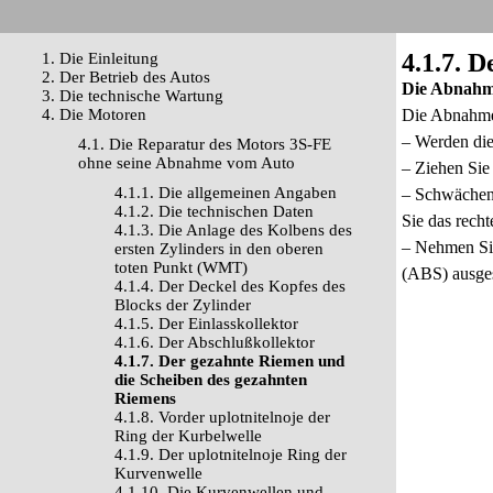
4.1.7. 
1. Die Einleitung
2. Der Betrieb des Autos
Die Abnah
3. Die technische Wartung
4. Die Motoren
Die Abnahme 
– Werden die
4.1. Die Reparatur des Motors 3S-FE
ohne seine Abnahme vom Auto
– Ziehen Sie
4.1.1. Die allgemeinen Angaben
– Schwächen 
4.1.2. Die technischen Daten
Sie das rech
4.1.3. Die Anlage des Kolbens des
– Nehmen Sie
ersten Zylinders in den oberen
toten Punkt (WMT)
(ABS) ausges
4.1.4. Der Deckel des Kopfes des
Blocks der Zylinder
4.1.5. Der Einlasskollektor
4.1.6. Der Abschlußkollektor
4.1.7. Der gezahnte Riemen und
die Scheiben des gezahnten
Riemens
4.1.8. Vorder uplotnitelnoje der
Ring der Kurbelwelle
4.1.9. Der uplotnitelnoje Ring der
Kurvenwelle
4.1.10. Die Kurvenwellen und