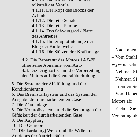
tolkateli der Ventile
4.1.11. Der Kopf des Blocks der
Zylinder
4.1.12. Die fette Schale
4.1.13. Die fette Pumpe
4.1.14. Das Schwungrad / Platte
des Antriebes
4.1.15. Hinter uplotnitelnoje der
Ring der Kurbelwelle
– Nach oben 
4.1.16. Die Stützen der Kraftanlage
– Vom Strahl
4.2. Die Reparatur des Motors 1AZ-FE
wyworatschiw
ohne seine Abnahme vom Auto
4.3. Die Diagnostik und die Vorbereitung
– Nehmen Sie
des Motors auf die Generalüberholung
– Nehmen Sie
5. Die Systeme der Abkühlung und der
– Trennen Si
Konditionierung
– Vom Heber 
6. Das Brennstoffsystem und das System der
Ausgabe der durcharbeitenden Gase
Motors ab;
7. Die Zündanlage
– Ziehen Sie
8. Die Kontrollsysteme und die Senkungen der
Giftigkeit der durcharbeitenden Gase
Verlegung ab
9. Die Kupplung
10. Die Getriebe
11. Die kardannyj Welle und die Wellen des
Antriebes der Antriebsräder