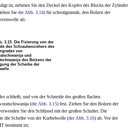
igt ist, nehmen Sie den Deckel des Kopfes des Blocks der Zylinder
ziehen Sie
die Abb. 3.14
) für schestigrannik, den Bolzen der
rvenwelle ab;
b. 3.15. Die Fixierung von der
de des Schraubenziehers des
ngrades von
atschiwanija und
tschiwanije des Bolzens der
igung der Scheibe der
welle
s schließt, und von der Schneide des großen flachen
oratschiwanija (
die Abb. 3.15
) fest. Ziehen Sie den Bolzen der
verwenden Sie den Schlüssel mit der großen Schulter. Die
e die Scheibe von der Kurbelwelle (
der Abb. 3.16
) ab. Vor der
T bestimmt ist;