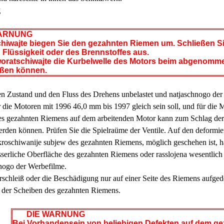
g
RNUNG
hiwajte biegen Sie den gezahnten Riemen um. Schließen Si
Flüssigkeit oder des Brennstoffes aus.
woratschiwajte die Kurbelwelle des Motors beim abgenomme
oßen können.
en Zustand und den Fluss des Drehens unbelastet und natjaschnogo der
ür die Motoren mit 1996 46,0 mm bis 1997 gleich sein soll, und für die
s gezahnten Riemens auf dem arbeitenden Motor kann zum Schlag der Ko
erden können. Prüfen Sie die Spielraüme der Ventile. Auf den deformier
oschiwanije subjew des gezahnten Riemens, möglich geschehen ist, 
serliche Oberfläche des gezahnten Riemens oder rasslojena wesentlich 
nogo der Werbefilme.
schleiß oder die Beschädigung nur auf einer Seite des Riemens aufgede
der Scheiben des gezahnten Riemens.
DIE WARNUNG
Bei Vorhandensein von beliebigen Defekten auf dem ge