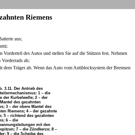
ezahnten Riemens
atterie aus;
ami;
 Vorderteil des Autos und stellen Sie auf die Stützen fest. Nehmen
n Vorderrads ab;
mit dem Träger ab. Wenn das Auto vom Antiblocksystem der Bremsen
. 3.11. Der Antrieb des
teilermechanismus: 1 – die
e der Kurbelwelle; 2 – der
 Mantel des gezahnten
s; 3 – der obere Mantel des
ten Riemens; 4 – der gezahnte
; 5 – richtend des gezahnten
s; 6 – die
annungsleitungen mit den
spitzen; 7 – die Zündkerze; 8 –
der; 9 – die Scheibe des