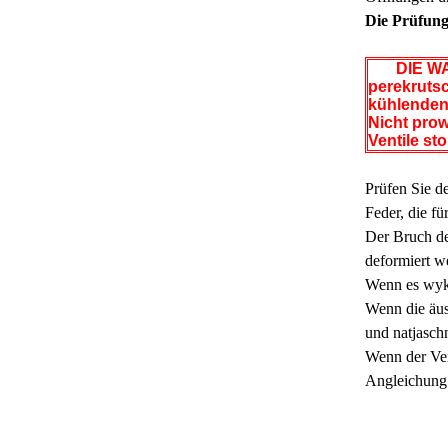
Die Prüfun
DIE WA
perekrutsc
kühlenden 
Nicht pro
Ventile st
Prüfen Sie d
Feder, die f
Der Bruch de
deformiert w
Wenn es wykr
Wenn die äus
und natjasch
Wenn der Ver
Angleichung 