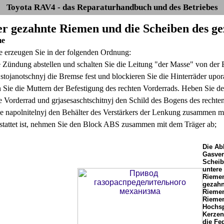
Toyota RAV4 - das Reparaturhandbuch und des Betriebes
Der gezahnte Riemen und die Scheiben des g
me
erzeugen Sie in der folgenden Ordnung:
 Zündung abstellen und schalten Sie die Leitung "der Masse" von der B
 stojanotschnyj die Bremse fest und blockieren Sie die Hinterräder upor
Sie die Muttern der Befestigung des rechten Vorderrads. Heben Sie den
te Vorderrad und grjasesaschtschitnyj den Schild des Bogens des rechte
 napolnitelnyj den Behälter des Verstärkers der Lenkung zusammen 
tattet ist, nehmen Sie den Block ABS zusammen mit dem Träger ab;
Die Abb
Gasver
Scheib
untere
Riemen
gezahn
Riemen
Riemen
Hochsp
Kerzen
die Fe