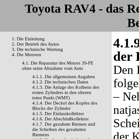
Toyota RAV4 - das R
Be
4.1.
1. Die Einleitung
2. Der Betrieb des Autos
3. Die technische Wartung
der 
4. Die Motoren
4.1. Die Reparatur des Motors 3S-FE
Den E
ohne seine Abnahme vom Auto
4.1.1. Die allgemeinen Angaben
folg
4.1.2. Die technischen Daten
4.1.3. Die Anlage des Kolbens des
– Ne
ersten Zylinders in den oberen
toten Punkt (WMT)
4.1.4. Der Deckel des Kopfes des
natj
Blocks der Zylinder
4.1.5. Der Einlasskollektor
4.1.6. Der Abschlußkollektor
Sche
4.1.7. Der gezahnte Riemen und
die Scheiben des gezahnten
der 
Riemens