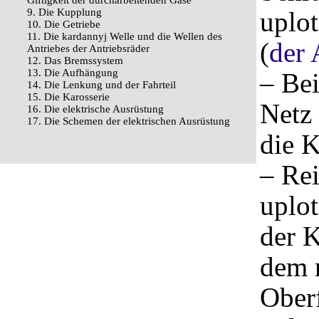
Giftigkeit der durcharbeitenden Gase
9. Die Kupplung
uplot
10. Die Getriebe
11. Die kardannyj Welle und die Wellen des
(
der 
Antriebes der Antriebsräder
12. Das Bremssystem
13. Die Aufhängung
– Be
14. Die Lenkung und der Fahrteil
15. Die Karosserie
Netz 
16. Die elektrische Ausrüstung
17. Die Schemen der elektrischen Ausrüstung
die K
– Rei
uplot
der K
dem m
Oberf