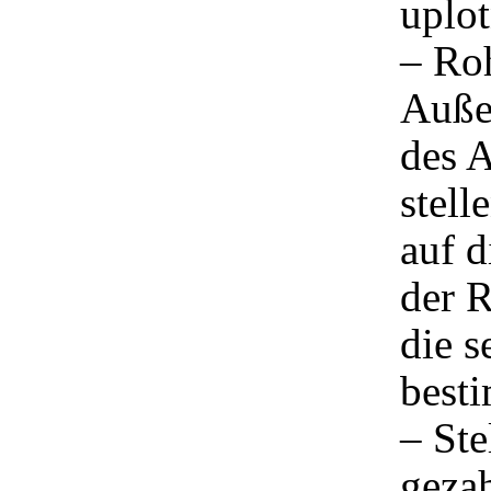
uplot
– Ro
Auße
des 
stell
auf d
der 
die s
besti
– Ste
geza