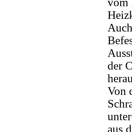
vom 
Heiz
Auch
Befes
Ausst
der 
hera
Von d
Schra
unter
aus d