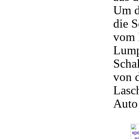
Um d
die 
vom 
Lump
Schal
von d
Lasc
Auto