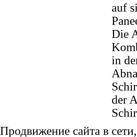
auf s
Panee
Die 
Komb
in de
Abna
Schir
der 
Schi
Продвижение сайта в сети,