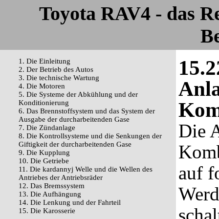
Toyota RAV4 - das R
Be
15.2
1. Die Einleitung
2. Der Betrieb des Autos
3. Die technische Wartung
Anla
4. Die Motoren
5. Die Systeme der Abkühlung und der
Komb
Konditionierung
6. Das Brennstoffsystem und das System der
Ausgabe der durcharbeitenden Gase
Die 
7. Die Zündanlage
8. Die Kontrollsysteme und die Senkungen der
Giftigkeit der durcharbeitenden Gase
Komb
9. Die Kupplung
10. Die Getriebe
auf f
11. Die kardannyj Welle und die Wellen des
Antriebes der Antriebsräder
12. Das Bremssystem
Werd
13. Die Aufhängung
14. Die Lenkung und der Fahrteil
schal
15. Die Karosserie