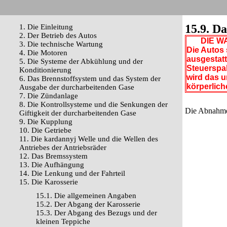
15.9. D
1. Die Einleitung
2. Der Betrieb des Autos
DIE WA
3. Die technische Wartung
Die Autos 
4. Die Motoren
ausgestatt
5. Die Systeme der Abkühlung und der
Steuerspal
Konditionierung
wird das u
6. Das Brennstoffsystem und das System der
körperlic
Ausgabe der durcharbeitenden Gase
7. Die Zündanlage
8. Die Kontrollsysteme und die Senkungen der
Die Abnahme 
Giftigkeit der durcharbeitenden Gase
9. Die Kupplung
10. Die Getriebe
11. Die kardannyj Welle und die Wellen des
Antriebes der Antriebsräder
12. Das Bremssystem
13. Die Aufhängung
14. Die Lenkung und der Fahrteil
15. Die Karosserie
15.1. Die allgemeinen Angaben
15.2. Der Abgang der Karosserie
15.3. Der Abgang des Bezugs und der
kleinen Teppiche