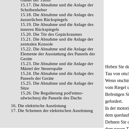
Gläser der Türen
15.17. Die Abnahme und die Anlage der
Scheibenheber
15.18. Die Abnahme und die Anlage des
äusserlichen Rückspiegels
15.19. Die Abnahme und die Anlage des
inneren Rückspiegels
15.20. Die Tür des Gepäckraumes
15.21. Die Abnahme und die Anlage der
zentralen Konsole
15.22. Die Abnahme und die Anlage der
Elemente der Ausstattung des Paneels der
Geräte
15.23. Die Abnahme und die Anlage der
Heben Sie de
Mäntel der Steuerspalte
15.24. Die Abnahme und die Anlage des
Tau von otsc
Paneels der Geräte
Wenn otschim
15.25. Die Abnahme und die Anlage der
vom Riegel u
Sitze
15.26. Die Regulierung pod'emno-
Befestigen S
sdwischnoj die Paneele des Dachs
gefordert.
16. Die elektrische Ausrüstung
In der motor
17. Die Schemen der elektrischen Ausrüstung
dem querlauf
Dehnen Sie d
dem neuen T