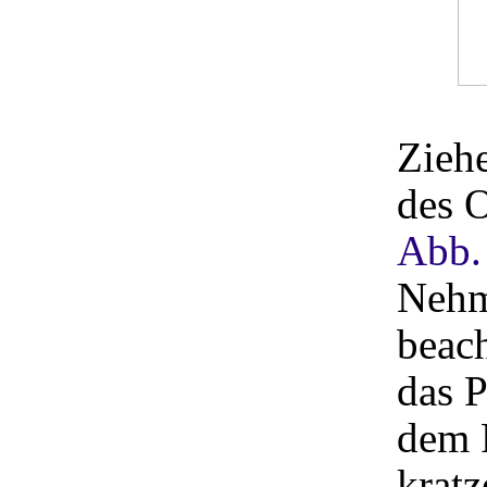
Ziehe
des O
Abb.
Nehm
beach
das P
dem F
kratz