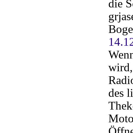
die 
grjas
Boge
14.1
Wenn
wird
Radi
des l
Thek
Moto
Öffne