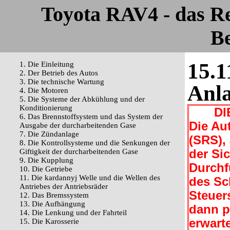
Toyota RAV4 - das R
Be
15.1
1. Die Einleitung
2. Der Betrieb des Autos
3. Die technische Wartung
Anla
4. Die Motoren
5. Die Systeme der Abkühlung und der
Konditionierung
DIE
6. Das Brennstoffsystem und das System der
Die Au
Ausgabe der durcharbeitenden Gase
7. Die Zündanlage
(SRS),
8. Die Kontrollsysteme und die Senkungen der
Giftigkeit der durcharbeitenden Gase
der Sic
9. Die Kupplung
Durchf
10. Die Getriebe
11. Die kardannyj Welle und die Wellen des
des Sc
Antriebes der Antriebsräder
Steuer
12. Das Bremssystem
13. Die Aufhängung
dann p
14. Die Lenkung und der Fahrteil
erwart
15. Die Karosserie