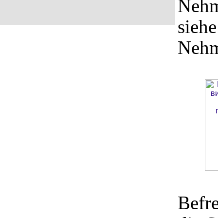
Nehm
siehe
Nehm
Befre