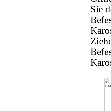
Sie d
Befes
Karos
Ziehe
Befes
Karos