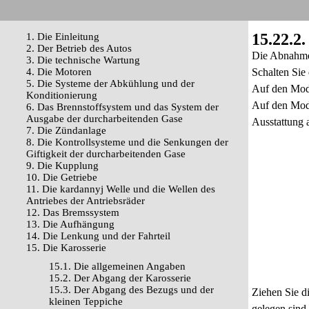
15.22.2
1. Die Einleitung
2. Der Betrieb des Autos
Die Abnahme 
3. Die technische Wartung
4. Die Motoren
Schalten Sie
5. Die Systeme der Abkühlung und der
Auf den Mode
Konditionierung
Auf den Mode
6. Das Brennstoffsystem und das System der
Ausgabe der durcharbeitenden Gase
Ausstattung 
7. Die Zündanlage
8. Die Kontrollsysteme und die Senkungen der
Giftigkeit der durcharbeitenden Gase
9. Die Kupplung
10. Die Getriebe
11. Die kardannyj Welle und die Wellen des
Antriebes der Antriebsräder
12. Das Bremssystem
13. Die Aufhängung
14. Die Lenkung und der Fahrteil
15. Die Karosserie
15.1. Die allgemeinen Angaben
15.2. Der Abgang der Karosserie
15.3. Der Abgang des Bezugs und der
Ziehen Sie d
kleinen Teppiche
gelegen sind 