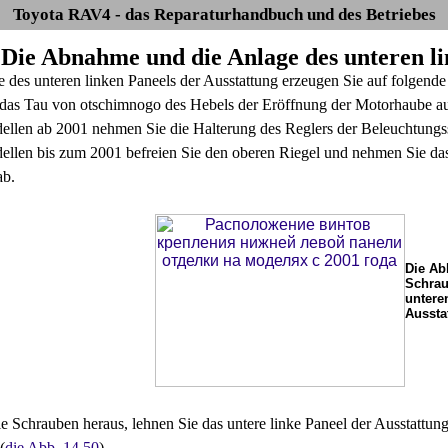
Toyota RAV4 - das Reparaturhandbuch und des Betriebes
. Die Abnahme und die Anlage des unteren l
des unteren linken Paneels der Ausstattung erzeugen Sie auf folgende
 das Tau von otschimnogo des Hebels der Eröffnung der Motorhaube au
llen ab 2001 nehmen Sie die Halterung des Reglers der Beleuchtungss
llen bis zum 2001 befreien Sie den oberen Riegel und nehmen Sie das
ab.
Die Ab
Schrau
untere
Aussta
ie Schrauben heraus, lehnen Sie das untere linke Paneel der Ausstattun
(
die Abb. 14.50
).