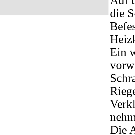
Auf 
die 
Befes
Heizk
Ein w
vorw
Schra
Riege
Verk
nehm
Die 