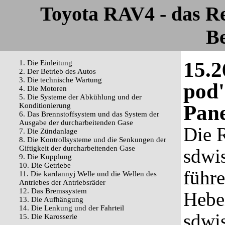
Toyota RAV4 - das R
Be
15.2
1. Die Einleitung
2. Der Betrieb des Autos
3. Die technische Wartung
pod'
4. Die Motoren
5. Die Systeme der Abkühlung und der
Pane
Konditionierung
6. Das Brennstoffsystem und das System der
Ausgabe der durcharbeitenden Gase
Die 
7. Die Zündanlage
8. Die Kontrollsysteme und die Senkungen der
Giftigkeit der durcharbeitenden Gase
sdwi
9. Die Kupplung
10. Die Getriebe
führe
11. Die kardannyj Welle und die Wellen des
Antriebes der Antriebsräder
12. Das Bremssystem
Hebe
13. Die Aufhängung
14. Die Lenkung und der Fahrteil
sdwi
15. Die Karosserie