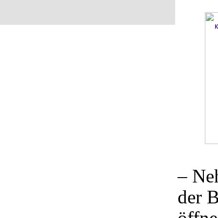
– Ne
der 
öffne