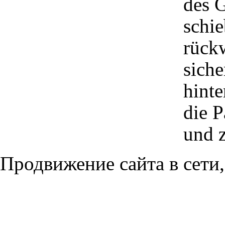
des 
schie
rückw
siche
hint
die P
und z
Продвижение сайта в сети,