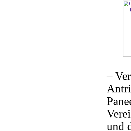
– Ver
Antr
Panee
Vere
und 