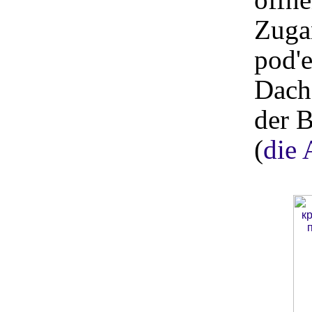
Zuga
pod'
Dach
der 
(
die 