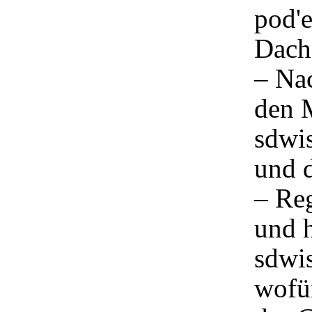
pod'
Dach
– Nac
den 
sdwi
und d
– Reg
und h
sdwis
wofü