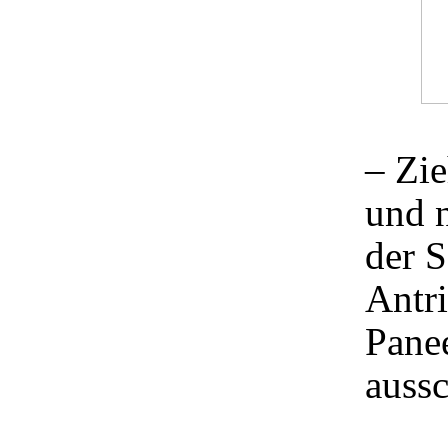
– Zie
und 
der S
Antr
Panee
aussc