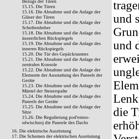
trag
Bezugs der Türen
15.15. Die Türen
15.16. Die Abnahme und die Anlage der
und 
Gläser der Türen
15.17. Die Abnahme und die Anlage der
Scheibenheber
Grun
15.18. Die Abnahme und die Anlage des
äusserlichen Rückspiegels
und 
15.19. Die Abnahme und die Anlage des
inneren Rückspiegels
15.20. Die Tür des Gepäckraumes
erwe
15.21. Die Abnahme und die Anlage der
zentralen Konsole
ungl
15.22. Die Abnahme und die Anlage der
Elemente der Ausstattung des Paneels der
Geräte
Eleme
15.23. Die Abnahme und die Anlage der
Mäntel der Steuerspalte
Lenk
15.24. Die Abnahme und die Anlage des
Paneels der Geräte
15.25. Die Abnahme und die Anlage der
die 
Sitze
15.26. Die Regulierung pod'emno-
erhöh
sdwischnoj die Paneele des Dachs
16. Die elektrische Ausrüstung
Verst
17. Die Schemen der elektrischen Ausrüstung