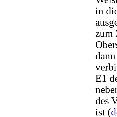
in d
ausge
zum 
Ober
dann 
verbi
E1 de
nebe
des V
ist (
d