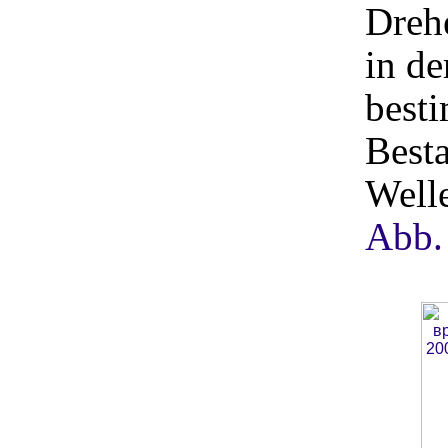
Dreh
in d
besti
Best
Welle
Abb.