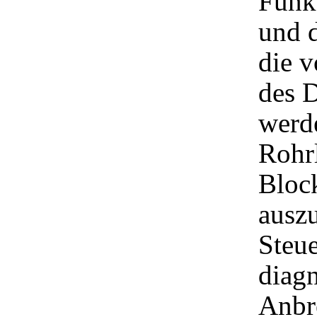
Funk
und d
die 
des 
werde
Rohrl
Bloc
auszu
Steue
diag
Anbr