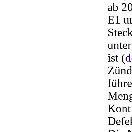
ab 2
E1 u
Steck
unter
ist (
d
Zünd
führ
Meng
Kont
Defek