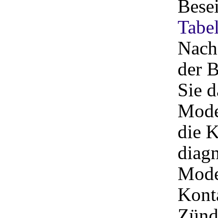
Besei
Tabel
Nach
der B
Sie 
Mode
die 
diagn
Mode
Kont
Zünd