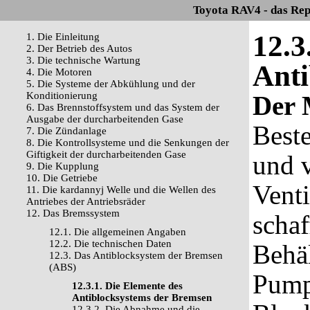
Toyota RAV4 - das Rep
12.3
1. Die Einleitung
2. Der Betrieb des Autos
3. Die technische Wartung
Anti
4. Die Motoren
5. Die Systeme der Abkühlung und der
Konditionierung
Der 
6. Das Brennstoffsystem und das System der
Ausgabe der durcharbeitenden Gase
Beste
7. Die Zündanlage
8. Die Kontrollsysteme und die Senkungen der
Giftigkeit der durcharbeitenden Gase
und 
9. Die Kupplung
10. Die Getriebe
Venti
11. Die kardannyj Welle und die Wellen des
Antriebes der Antriebsräder
12. Das Bremssystem
schaf
12.1. Die allgemeinen Angaben
12.2. Die technischen Daten
Behäl
12.3. Das Antiblocksystem der Bremsen
(ABS)
Pump
12.3.1. Die Elemente des
Antiblocksystems der Bremsen
12.3.2. Die Abnahme und die