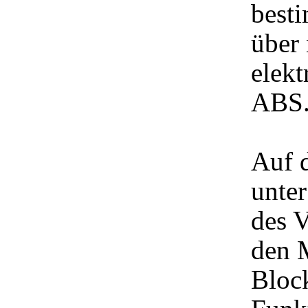
besti
über
elekt
ABS
Auf 
unter
des V
den 
Block