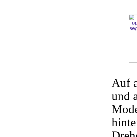
Auf 
und a
Mode
hinte
Dreh