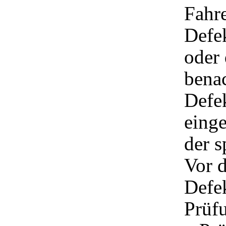
Fahr
Defek
oder
bena
Defe
eing
der s
Vor 
Defek
Prüf