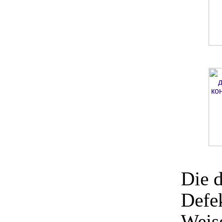
Die 
Defek
Weis