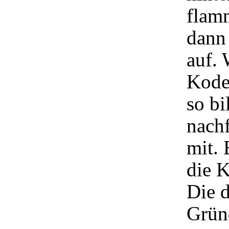
flamm
dann
auf.
Kodes
so bi
nach
mit.
die K
Die d
Grün