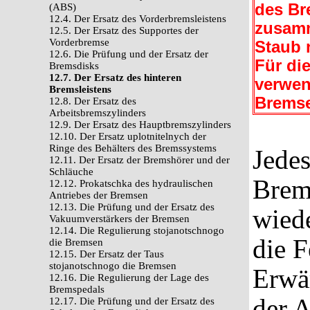
des Br
(ABS)
12.4. Der Ersatz des Vorderbremsleistens
zusamm
12.5. Der Ersatz des Supportes der
Vorderbremse
Staub n
12.6. Die Prüfung und der Ersatz der
Für di
Bremsdisks
12.7. Der Ersatz des hinteren
verwen
Bremsleistens
Brems
12.8. Der Ersatz des
Arbeitsbremszylinders
12.9. Der Ersatz des Hauptbremszylinders
12.10. Der Ersatz uplotnitelnych der
Ringe des Behälters des Bremssystems
Jede
12.11. Der Ersatz der Bremshörer und der
Schläuche
Brems
12.12. Prokatschka des hydraulischen
Antriebes der Bremsen
12.13. Die Prüfung und der Ersatz des
wiede
Vakuumverstärkers der Bremsen
12.14. Die Regulierung stojanotschnogo
die F
die Bremsen
12.15. Der Ersatz der Taus
stojanotschnogo die Bremsen
Erwä
12.16. Die Regulierung der Lage des
Bremspedals
der A
12.17. Die Prüfung und der Ersatz des