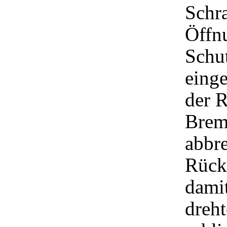
Schra
Öffn
Schu
einge
der R
Brem
abbr
Rücks
damit
dreh