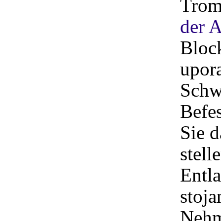
Trom
der 
Block
upor
Schw
Befe
Sie 
stell
Entla
stoj
Nehm