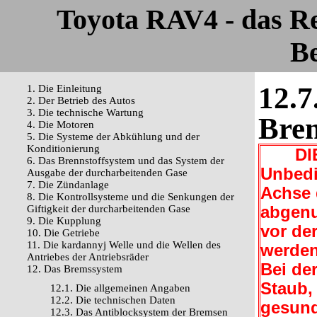
Toyota RAV4 - das R
Be
12.7
1. Die Einleitung
2. Der Betrieb des Autos
3. Die technische Wartung
Brem
4. Die Motoren
5. Die Systeme der Abkühlung und der
Konditionierung
DIE 
6. Das Brennstoffsystem und das System der
Unbedi
Ausgabe der durcharbeitenden Gase
7. Die Zündanlage
Achse 
8. Die Kontrollsysteme und die Senkungen der
Giftigkeit der durcharbeitenden Gase
abgenu
9. Die Kupplung
vor de
10. Die Getriebe
11. Die kardannyj Welle und die Wellen des
werden
Antriebes der Antriebsräder
Bei der
12. Das Bremssystem
Staub,
12.1. Die allgemeinen Angaben
12.2. Die technischen Daten
gesund
12.3. Das Antiblocksystem der Bremsen