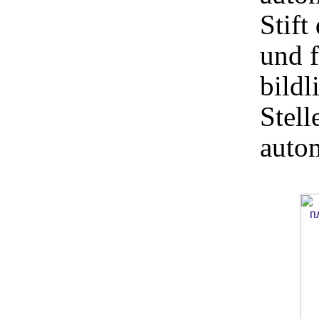
Stift
und f
bildl
Stell
autom