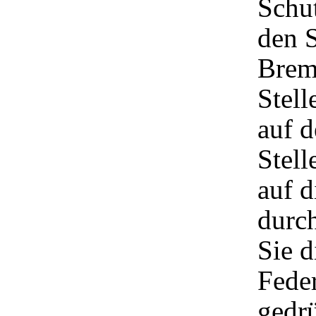
Schu
den S
Brems
Stel
auf d
Stell
auf d
durch
Sie d
Feder
gedrü