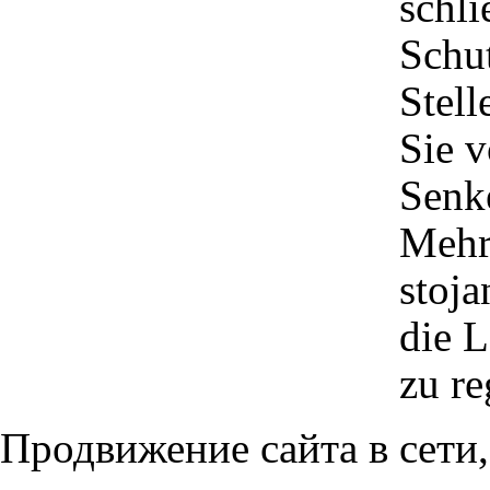
schli
Schu
Stell
Sie v
Senk
Mehr
stoj
die L
zu re
Продвижение сайта в сети,