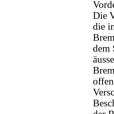
Vorde
Die V
die i
Brem
dem 
äusse
Brem
offe
Versc
Besc
der R