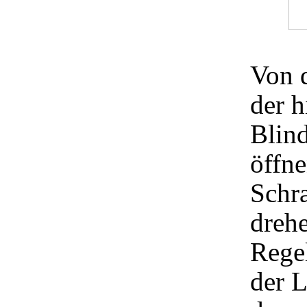
Von 
der 
Blind
öffn
Schr
drehe
Regel
der L