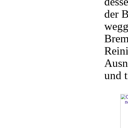
desse
der 
wegg
Brem
Reini
Ausnu
und t