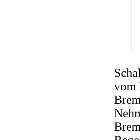
Scha
vom 
Brems
Nehm
Brem
Regel