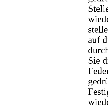
Stell
wiede
stell
auf d
durch
Sie d
Feder
gedrü
Festi
wied