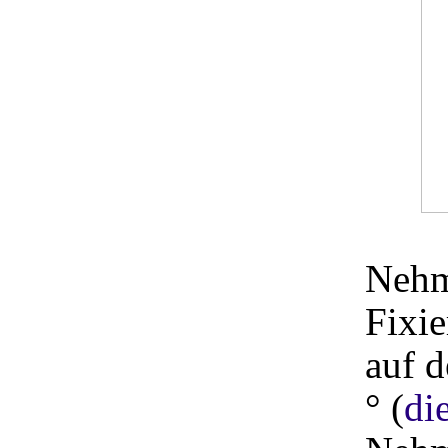
Nehme
Fixie
auf d
° (
di