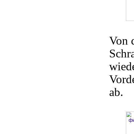
Von 
Schr
wied
Vorde
ab.