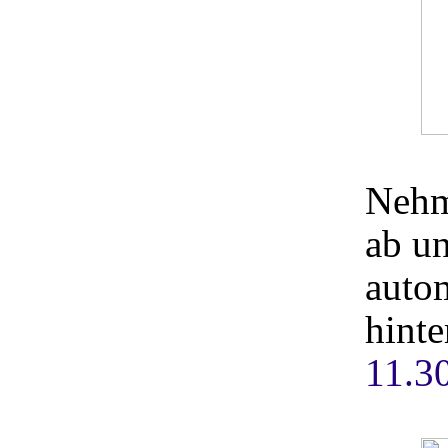
Nehm
ab un
auto
hinte
11.3