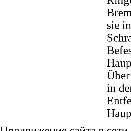
Brems
sie i
Schr
Befe
Haup
Überf
in de
Entfe
Haup
Продвижение сайта в сети,