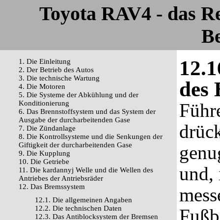
Toyota RAV4 - das R
Be
12.1
1. Die Einleitung
2. Der Betrieb des Autos
3. Die technische Wartung
des 
4. Die Motoren
5. Die Systeme der Abkühlung und der
Konditionierung
Führ
6. Das Brennstoffsystem und das System der
Ausgabe der durcharbeitenden Gase
drüc
7. Die Zündanlage
8. Die Kontrollsysteme und die Senkungen der
Giftigkeit der durcharbeitenden Gase
genug
9. Die Kupplung
10. Die Getriebe
und, 
11. Die kardannyj Welle und die Wellen des
Antriebes der Antriebsräder
12. Das Bremssystem
mess
12.1. Die allgemeinen Angaben
12.2. Die technischen Daten
Fußb
12.3. Das Antiblocksystem der Bremsen