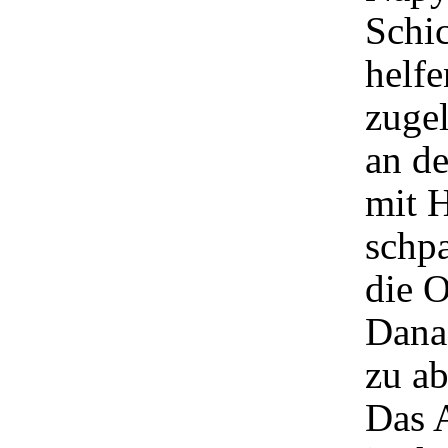
Schic
helfe
zuge
an de
mit H
schp
die O
Danac
zu ab
Das A