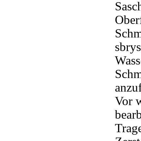
Sasch
Ober
Schmi
sbrys
Wasse
Schm
anzu
Vor w
bearb
Trage