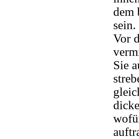
dem 
sein.
Vor 
vermi
Sie a
streb
gleic
dicke
wofür
auftr