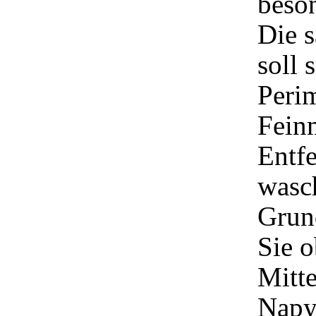
beson
Die 
soll
Perim
Feinm
Entfe
wasch
Grun
Sie 
Mitte
Napyl