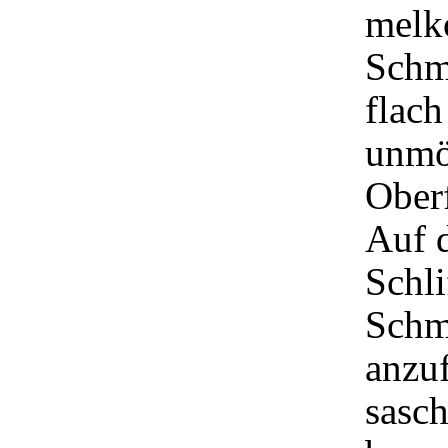
melk
Schmi
flach
unmö
Oberf
Auf 
Schli
Schm
anzuf
sasc