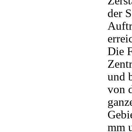
Zers
der 
Auftr
errei
Die 
Zentr
und 
von 
ganze
Gebie
mm u