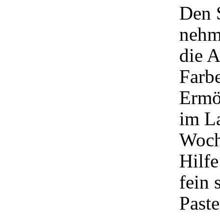
Den 
nehm
die A
Farbe
Ermög
im L
Woch
Hilfe
fein 
Paste