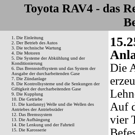
Toyota RAV4 - das R
Be
15.2
1. Die Einleitung
2. Der Betrieb des Autos
3. Die technische Wartung
Anla
4. Die Motoren
5. Die Systeme der Abkühlung und der
Konditionierung
Die 
6. Das Brennstoffsystem und das System der
Ausgabe der durcharbeitenden Gase
erzeu
7. Die Zündanlage
8. Die Kontrollsysteme und die Senkungen der
Giftigkeit der durcharbeitenden Gase
Lehne
9. Die Kupplung
10. Die Getriebe
Auf 
11. Die kardannyj Welle und die Wellen des
Antriebes der Antriebsräder
12. Das Bremssystem
vier 
13. Die Aufhängung
14. Die Lenkung und der Fahrteil
Befe
15. Die Karosserie