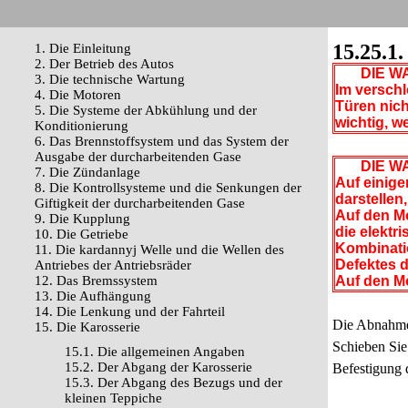
15.25.1
1. Die Einleitung
2. Der Betrieb des Autos
DIE WA
3. Die technische Wartung
Im versch
4. Die Motoren
Türen nich
5. Die Systeme der Abkühlung und der
wichtig, w
Konditionierung
6. Das Brennstoffsystem und das System der
Ausgabe der durcharbeitenden Gase
DIE WA
7. Die Zündanlage
Auf einige
8. Die Kontrollsysteme und die Senkungen der
darstellen
Giftigkeit der durcharbeitenden Gase
Auf den Mo
9. Die Kupplung
die elektr
10. Die Getriebe
Kombinatio
11. Die kardannyj Welle und die Wellen des
Defektes 
Antriebes der Antriebsräder
12. Das Bremssystem
Auf den Mo
13. Die Aufhängung
14. Die Lenkung und der Fahrteil
Die Abnahme 
15. Die Karosserie
Schieben Sie
15.1. Die allgemeinen Angaben
15.2. Der Abgang der Karosserie
Befestigung 
15.3. Der Abgang des Bezugs und der
kleinen Teppiche