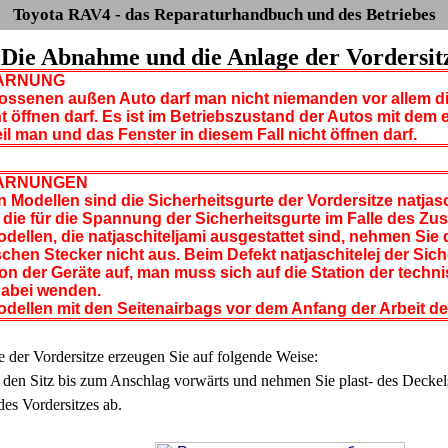
Toyota RAV4 - das Reparaturhandbuch und des Betriebes
. Die Abnahme und die Anlage der Vordersit
RNUNG
lossenen außen Auto darf man nicht niemanden vor allem d
t öffnen darf. Es ist im Betriebszustand der Autos mit dem
eil man und das Fenster in diesem Fall nicht öffnen darf.
RNUNGEN
n Modellen sind die Sicherheitsgurte der Vordersitze natjas
, die für die Spannung der Sicherheitsgurte im Falle des 
dellen, die natjaschiteljami ausgestattet sind, nehmen Sie d
ischen Stecker nicht aus. Beim Defekt natjaschitelej der Sic
n der Geräte auf, man muss sich auf die Station der techn
dabei wenden.
dellen mit den Seitenairbags vor dem Anfang der Arbeit de
der Vordersitze erzeugen Sie auf folgende Weise:
 den Sitz bis zum Anschlag vorwärts und nehmen Sie plast- des Deckels
des Vordersitzes ab.