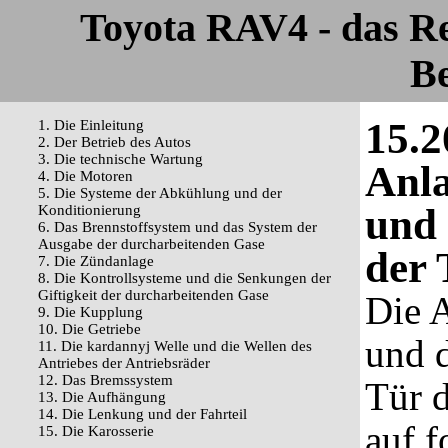
Toyota RAV4 - das R
Be
15.2
1. Die Einleitung
2. Der Betrieb des Autos
3. Die technische Wartung
Anla
4. Die Motoren
5. Die Systeme der Abkühlung und der
und 
Konditionierung
6. Das Brennstoffsystem und das System der
Ausgabe der durcharbeitenden Gase
der
7. Die Zündanlage
8. Die Kontrollsysteme und die Senkungen der
Giftigkeit der durcharbeitenden Gase
Die 
9. Die Kupplung
10. Die Getriebe
und d
11. Die kardannyj Welle und die Wellen des
Antriebes der Antriebsräder
12. Das Bremssystem
Tür 
13. Die Aufhängung
14. Die Lenkung und der Fahrteil
auf f
15. Die Karosserie