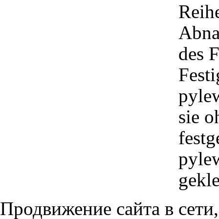
Reih
Abna
des 
Festi
pyle
sie o
festg
pylew
gekle
Продвижение сайта в сети,