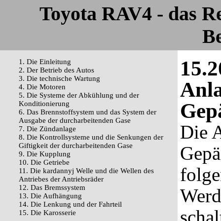
Toyota RAV4 - das R
Be
15.2
1. Die Einleitung
2. Der Betrieb des Autos
3. Die technische Wartung
Anla
4. Die Motoren
5. Die Systeme der Abkühlung und der
Gep
Konditionierung
6. Das Brennstoffsystem und das System der
Ausgabe der durcharbeitenden Gase
Die 
7. Die Zündanlage
8. Die Kontrollsysteme und die Senkungen der
Giftigkeit der durcharbeitenden Gase
Gepä
9. Die Kupplung
10. Die Getriebe
folg
11. Die kardannyj Welle und die Wellen des
Antriebes der Antriebsräder
12. Das Bremssystem
Werd
13. Die Aufhängung
14. Die Lenkung und der Fahrteil
schal
15. Die Karosserie