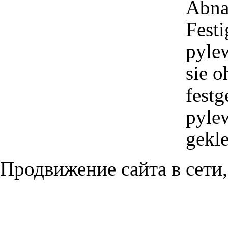
Abna
Festi
pyle
sie o
festg
pylew
gekle
Продвижение сайта в сети,