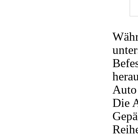
Währ
unter
Befe
hera
Auto
Die A
Gepä
Reih