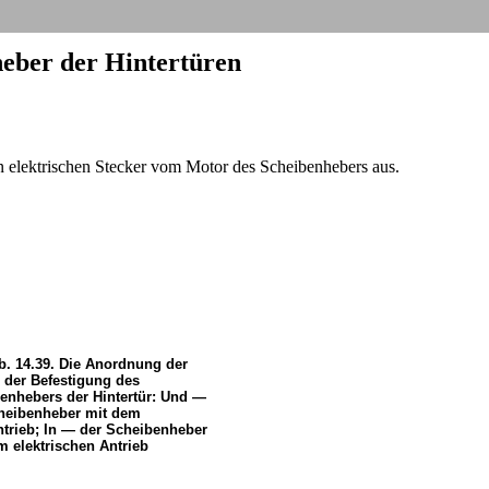
heber der Hintertüren
n elektrischen Stecker vom Motor des Scheibenhebers aus.
b. 14.39. Die Anordnung der
 der Befestigung des
enhebers der Hintertür: Und —
heibenheber mit dem
trieb; In — der Scheibenheber
m elektrischen Antrieb