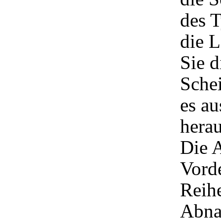
des T
die L
Sie d
Sche
es au
herau
Die 
Vorde
Reih
Abna