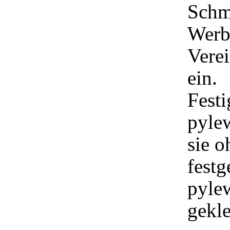
Schmi
Werb
Vere
ein.
Festi
pyle
sie o
festg
pylew
gekle