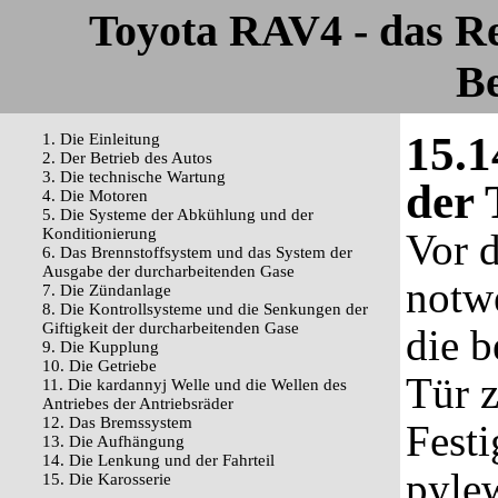
Toyota RAV4 - das R
Be
15.1
1. Die Einleitung
2. Der Betrieb des Autos
3. Die technische Wartung
der 
4. Die Motoren
5. Die Systeme der Abkühlung und der
Konditionierung
Vor d
6. Das Brennstoffsystem und das System der
Ausgabe der durcharbeitenden Gase
notwe
7. Die Zündanlage
8. Die Kontrollsysteme und die Senkungen der
Giftigkeit der durcharbeitenden Gase
die 
9. Die Kupplung
10. Die Getriebe
Tür 
11. Die kardannyj Welle und die Wellen des
Antriebes der Antriebsräder
12. Das Bremssystem
Festi
13. Die Aufhängung
14. Die Lenkung und der Fahrteil
pyle
15. Die Karosserie