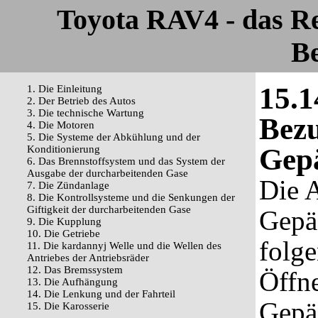
Toyota RAV4 - das R
Be
15.1
1. Die Einleitung
2. Der Betrieb des Autos
3. Die technische Wartung
Bezu
4. Die Motoren
5. Die Systeme der Abkühlung und der
Gep
Konditionierung
6. Das Brennstoffsystem und das System der
Ausgabe der durcharbeitenden Gase
Die 
7. Die Zündanlage
8. Die Kontrollsysteme und die Senkungen der
Giftigkeit der durcharbeitenden Gase
Gepä
9. Die Kupplung
10. Die Getriebe
folg
11. Die kardannyj Welle und die Wellen des
Antriebes der Antriebsräder
12. Das Bremssystem
Öffne
13. Die Aufhängung
14. Die Lenkung und der Fahrteil
Gepä
15. Die Karosserie